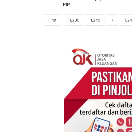
PIP
First
1,230
1,240
«
1,2