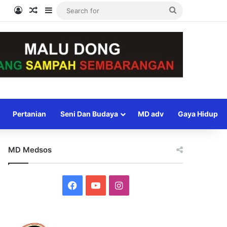
Log In
Random Article
Sidebar
Search
for
Pertanian
Seni Dan Budaya
MD adv
Gaya Hidup
MD Medsos
Facebook
YouTube
Instagram