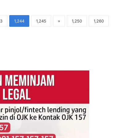
43
1,244
1,245
»
1,250
1,260