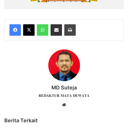
WhatsApp
Share via Email
Print
MD Suteja
𝐑𝐄𝐃𝐀𝐊𝐓𝐔𝐑 𝐌𝐀𝐓𝐀 𝐃𝐄𝐖𝐀𝐓𝐀
Website
Berita Terkait