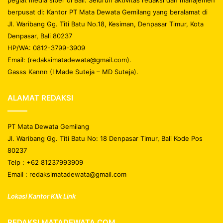
pegiat media siber di Bali. Seluruh aktivitas redaksi dan manajemen
berpusat di: Kantor PT Mata Dewata Gemilang yang beralamat di
Jl. Waribang Gg. Titi Batu No.18, Kesiman, Denpasar Timur, Kota
Denpasar, Bali 80237
HP/WA: 0812-3799-3909
Email: (redaksimatadewata@gmail.com).
Gasss Kannn (I Made Suteja – MD Suteja).
ALAMAT REDAKSI
PT Mata Dewata Gemilang
Jl. Waribang Gg. Titi Batu No: 18 Denpasar Timur, Bali Kode Pos
80237
Telp : +62 81237993909
Email : redaksimatadewata@gmail.com
Lokasi Kantor Klik Link
REDAKSI MATADEWATA.COM