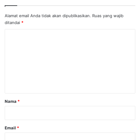
Alamat email Anda tidak akan dipublikasikan.
Ruas yang wajib
ditandai
*
K
o
m
e
n
t
a
r
Nama
*
*
Email
*