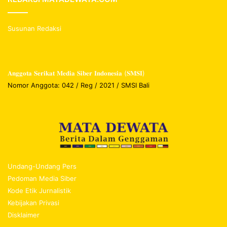
Susunan Redaksi
𝐀𝐧𝐠𝐠𝐨𝐭𝐚 𝐒𝐞𝐫𝐢𝐤𝐚𝐭 𝐌𝐞𝐝𝐢𝐚 𝐒𝐢𝐛𝐞𝐫 𝐈𝐧𝐝𝐨𝐧𝐞𝐬𝐢𝐚 (𝐒𝐌𝐒𝐈)
Nomor Anggota: 042 / Reg / 2021 / SMSI Bali
Undang-Undang Pers
Pedoman Media Siber
Kode Etik Jurnalistik
Kebijakan Privasi
Disklaimer