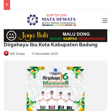
M
Dirgahayu Ibu Kota Kabupaten Badung
MD Suteja
13 November 2025