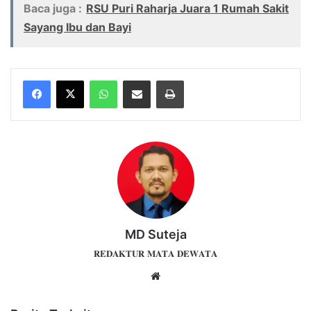
Baca juga :
RSU Puri Raharja Juara 1 Rumah Sakit
Sayang Ibu dan Bayi
WhatsApp
Share via Email
Print
MD Suteja
𝐑𝐄𝐃𝐀𝐊𝐓𝐔𝐑 𝐌𝐀𝐓𝐀 𝐃𝐄𝐖𝐀𝐓𝐀
Website