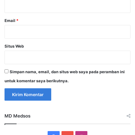
*
Email
*
Situs Web
Simpan nama, email, dan situs web saya pada peramban ini
untuk komentar saya berikutnya.
MD Medsos