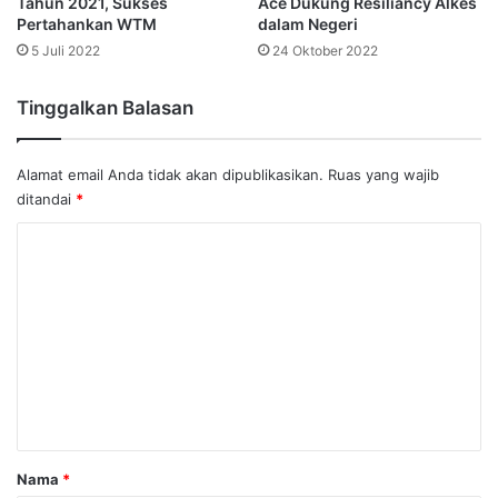
Tahun 2021, Sukses
Ace Dukung Resiliancy Alkes
Pertahankan WTM
dalam Negeri
5 Juli 2022
24 Oktober 2022
Tinggalkan Balasan
Alamat email Anda tidak akan dipublikasikan.
Ruas yang wajib
ditandai
*
K
o
m
e
n
t
a
r
Nama
*