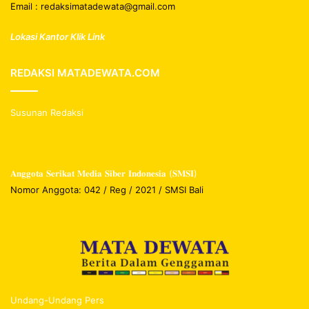
Email : redaksimatadewata@gmail.com
Lokasi Kantor Klik Link
REDAKSI MATADEWATA.COM
Susunan Redaksi
𝐀𝐧𝐠𝐠𝐨𝐭𝐚 𝐒𝐞𝐫𝐢𝐤𝐚𝐭 𝐌𝐞𝐝𝐢𝐚 𝐒𝐢𝐛𝐞𝐫 𝐈𝐧𝐝𝐨𝐧𝐞𝐬𝐢𝐚 (𝐒𝐌𝐒𝐈)
Nomor Anggota: 042 / Reg / 2021 / SMSI Bali
Undang-Undang Pers