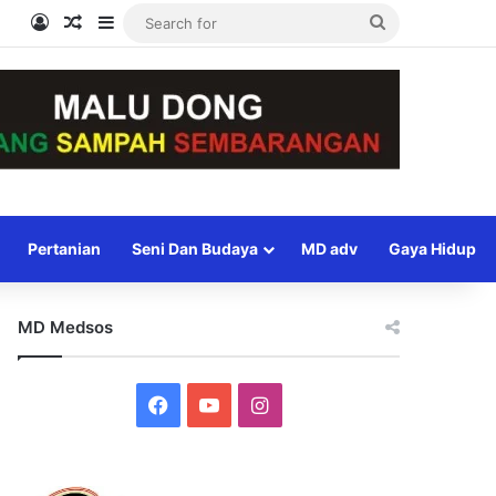
Log In
Random Article
Sidebar
Search
for
Pertanian
Seni Dan Budaya
MD adv
Gaya Hidup
MD Medsos
Facebook
YouTube
Instagram