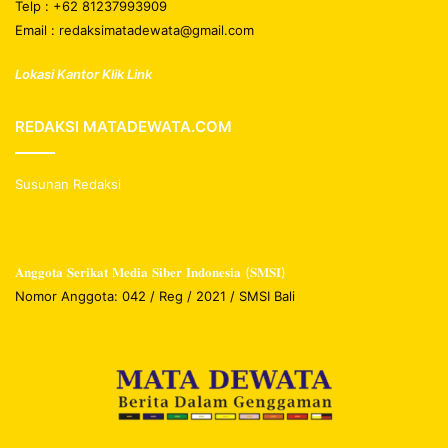
Telp : +62 81237993909
Email : redaksimatadewata@gmail.com
Lokasi Kantor Klik Link
REDAKSI MATADEWATA.COM
Susunan Redaksi
𝐀𝐧𝐠𝐠𝐨𝐭𝐚 𝐒𝐞𝐫𝐢𝐤𝐚𝐭 𝐌𝐞𝐝𝐢𝐚 𝐒𝐢𝐛𝐞𝐫 𝐈𝐧𝐝𝐨𝐧𝐞𝐬𝐢𝐚 (𝐒𝐌𝐒𝐈)
Nomor Anggota: 042 / Reg / 2021 / SMSI Bali