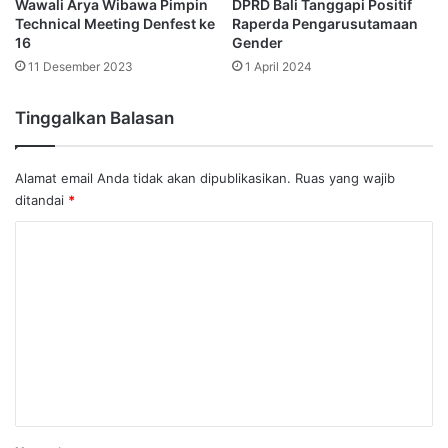
Wawali Arya Wibawa Pimpin
DPRD Bali Tanggapi Positif
Technical Meeting Denfest ke
Raperda Pengarusutamaan
16
Gender
11 Desember 2023
1 April 2024
Tinggalkan Balasan
Alamat email Anda tidak akan dipublikasikan.
Ruas yang wajib
ditandai
*
K
o
m
e
n
t
a
r