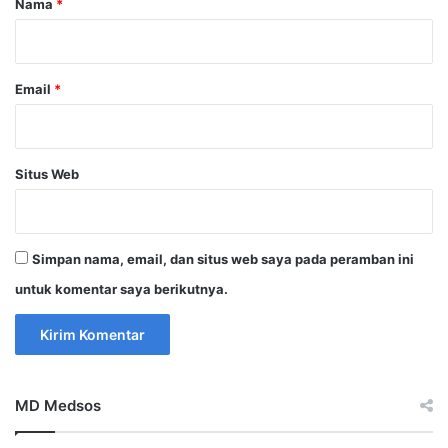
Nama
*
*
Email
*
Situs Web
Simpan nama, email, dan situs web saya pada peramban ini
untuk komentar saya berikutnya.
MD Medsos