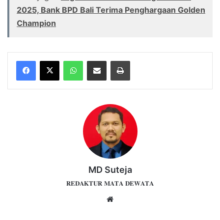
2025, Bank BPD Bali Terima Penghargaan Golden
Champion
WhatsApp
Share via Email
Print
MD Suteja
𝐑𝐄𝐃𝐀𝐊𝐓𝐔𝐑 𝐌𝐀𝐓𝐀 𝐃𝐄𝐖𝐀𝐓𝐀
Website