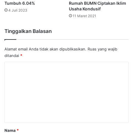
Tumbuh 6.04%
Rumah BUMN Ciptakan Iklim
Usaha Kondusif
4 Juli 2023
11 Maret 2021
Tinggalkan Balasan
Alamat email Anda tidak akan dipublikasikan.
Ruas yang wajib
ditandai
*
K
o
m
e
n
t
a
r
Nama
*