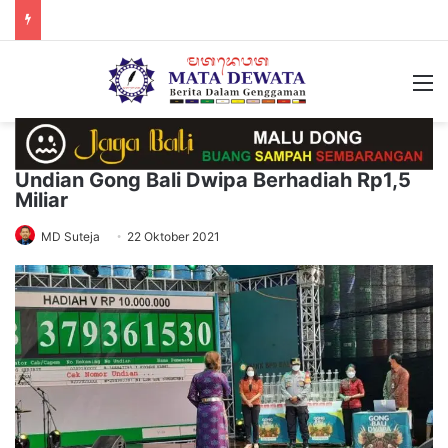
M
Undian Gong Bali Dwipa Berhadiah Rp1,5
Miliar
MD Suteja
22 Oktober 2021