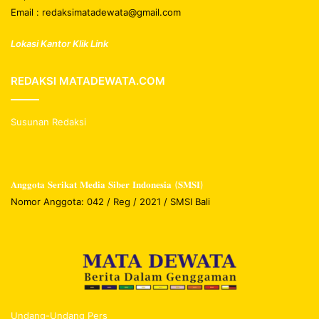
Email : redaksimatadewata@gmail.com
Lokasi Kantor Klik Link
REDAKSI MATADEWATA.COM
Susunan Redaksi
𝐀𝐧𝐠𝐠𝐨𝐭𝐚 𝐒𝐞𝐫𝐢𝐤𝐚𝐭 𝐌𝐞𝐝𝐢𝐚 𝐒𝐢𝐛𝐞𝐫 𝐈𝐧𝐝𝐨𝐧𝐞𝐬𝐢𝐚 (𝐒𝐌𝐒𝐈)
Nomor Anggota: 042 / Reg / 2021 / SMSI Bali
Undang-Undang Pers