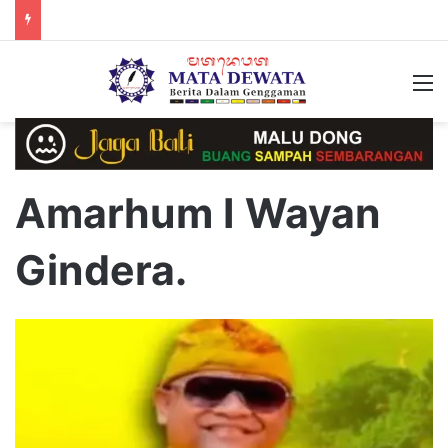
M
Amarhum I Wayan
Gindera.