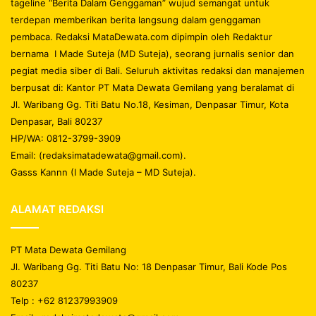
tageline “Berita Dalam Genggaman” wujud semangat untuk
terdepan memberikan berita langsung dalam genggaman
pembaca. Redaksi MataDewata.com dipimpin oleh Redaktur
bernama I Made Suteja (MD Suteja), seorang jurnalis senior dan
pegiat media siber di Bali. Seluruh aktivitas redaksi dan manajemen
berpusat di: Kantor PT Mata Dewata Gemilang yang beralamat di
Jl. Waribang Gg. Titi Batu No.18, Kesiman, Denpasar Timur, Kota
Denpasar, Bali 80237
HP/WA: 0812-3799-3909
Email: (redaksimatadewata@gmail.com).
Gasss Kannn (I Made Suteja – MD Suteja).
ALAMAT REDAKSI
PT Mata Dewata Gemilang
Jl. Waribang Gg. Titi Batu No: 18 Denpasar Timur, Bali Kode Pos
80237
Telp : +62 81237993909