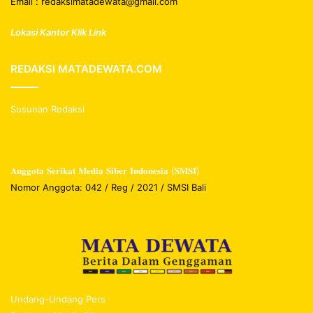
Email : redaksimatadewata@gmail.com
Lokasi Kantor Klik Link
REDAKSI MATADEWATA.COM
Susunan Redaksi
𝐀𝐧𝐠𝐠𝐨𝐭𝐚 𝐒𝐞𝐫𝐢𝐤𝐚𝐭 𝐌𝐞𝐝𝐢𝐚 𝐒𝐢𝐛𝐞𝐫 𝐈𝐧𝐝𝐨𝐧𝐞𝐬𝐢𝐚 (𝐒𝐌𝐒𝐈)
Nomor Anggota: 042 / Reg / 2021 / SMSI Bali
Undang-Undang Pers