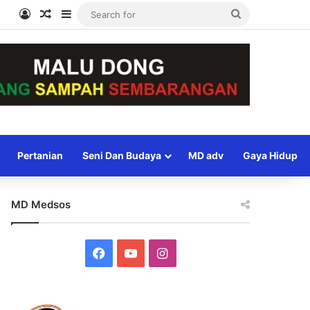
Log In
Random Article
Sidebar
Search
for
Pertanian
Seni Dan Budaya
MD adv
Gaya Hidup
MD Medsos
Facebook
YouTube
Instagram