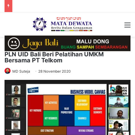
M
PLN UID Bali Beri Pelatihan UMKM
Bersama PT Telkom
MD Suteja
28 November 2020