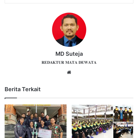
MD Suteja
𝐑𝐄𝐃𝐀𝐊𝐓𝐔𝐑 𝐌𝐀𝐓𝐀 𝐃𝐄𝐖𝐀𝐓𝐀
Website
Berita Terkait