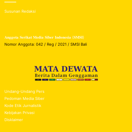
Susunan Redaksi
𝐀𝐧𝐠𝐠𝐨𝐭𝐚 𝐒𝐞𝐫𝐢𝐤𝐚𝐭 𝐌𝐞𝐝𝐢𝐚 𝐒𝐢𝐛𝐞𝐫 𝐈𝐧𝐝𝐨𝐧𝐞𝐬𝐢𝐚 (𝐒𝐌𝐒𝐈)
Nomor Anggota: 042 / Reg / 2021 / SMSI Bali
Undang-Undang Pers
Pedoman Media Siber
Kode Etik Jurnalistik
Kebijakan Privasi
Disklaimer