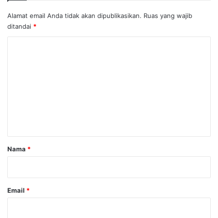
Alamat email Anda tidak akan dipublikasikan.
Ruas yang wajib
ditandai
*
K
o
m
e
n
t
a
r
Nama
*
*
Email
*