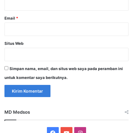
*
Email
*
Situs Web
Simpan nama, email, dan situs web saya pada peramban ini
untuk komentar saya berikutnya.
MD Medsos
Facebook
YouTube
Instagram