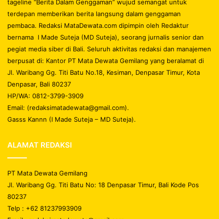
tageline “Berita Dalam Genggaman” wujud semangat untuk
terdepan memberikan berita langsung dalam genggaman
pembaca. Redaksi MataDewata.com dipimpin oleh Redaktur
bernama I Made Suteja (MD Suteja), seorang jurnalis senior dan
pegiat media siber di Bali. Seluruh aktivitas redaksi dan manajemen
berpusat di: Kantor PT Mata Dewata Gemilang yang beralamat di
Jl. Waribang Gg. Titi Batu No.18, Kesiman, Denpasar Timur, Kota
Denpasar, Bali 80237
HP/WA: 0812-3799-3909
Email: (redaksimatadewata@gmail.com).
Gasss Kannn (I Made Suteja – MD Suteja).
ALAMAT REDAKSI
PT Mata Dewata Gemilang
Jl. Waribang Gg. Titi Batu No: 18 Denpasar Timur, Bali Kode Pos
80237
Telp : +62 81237993909