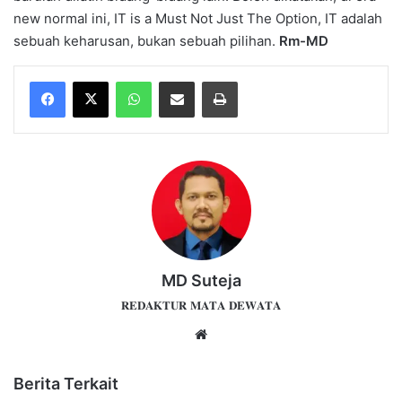
new normal ini, IT is a Must Not Just The Option, IT adalah
sebuah keharusan, bukan sebuah pilihan.
Rm-MD
WhatsApp
Share via Email
Print
MD Suteja
𝐑𝐄𝐃𝐀𝐊𝐓𝐔𝐑 𝐌𝐀𝐓𝐀 𝐃𝐄𝐖𝐀𝐓𝐀
Website
Berita Terkait