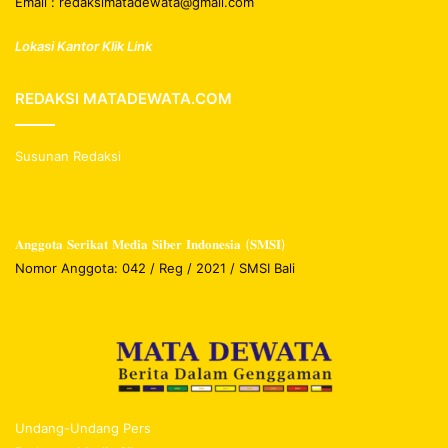
Email : redaksimatadewata@gmail.com
Lokasi Kantor Klik Link
REDAKSI MATADEWATA.COM
Susunan Redaksi
𝐀𝐧𝐠𝐠𝐨𝐭𝐚 𝐒𝐞𝐫𝐢𝐤𝐚𝐭 𝐌𝐞𝐝𝐢𝐚 𝐒𝐢𝐛𝐞𝐫 𝐈𝐧𝐝𝐨𝐧𝐞𝐬𝐢𝐚 (𝐒𝐌𝐒𝐈)
Nomor Anggota: 042 / Reg / 2021 / SMSI Bali
Undang-Undang Pers