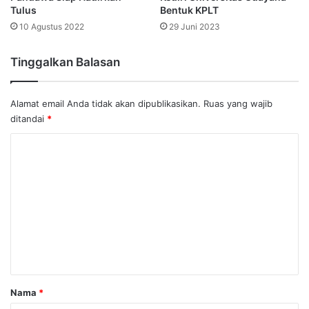
Tulus
Bentuk KPLT
10 Agustus 2022
29 Juni 2023
Tinggalkan Balasan
Alamat email Anda tidak akan dipublikasikan.
Ruas yang wajib
ditandai
*
K
o
m
e
n
t
a
r
Nama
*