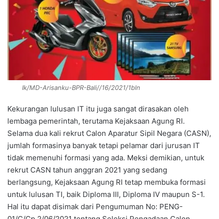
Ik/MD-Arisanku-BPR-Bali//16/2021/1bln
Kekurangan lulusan IT itu juga sangat dirasakan oleh
lembaga pemerintah, terutama Kejaksaan Agung RI.
Selama dua kali rekrut Calon Aparatur Sipil Negara (CASN),
jumlah formasinya banyak tetapi pelamar dari jurusan IT
tidak memenuhi formasi yang ada. Meksi demikian, untuk
rekrut CASN tahun anggran 2021 yang sedang
berlangsung, Kejaksaan Agung RI tetap membuka formasi
untuk lulusan TI, baik Diploma III, Diploma IV maupun S-1.
Hal itu dapat disimak dari Pengumuman No: PENG-
01/C/Cp.2/06/2021 tentang Seleksi Pengadaan Calon