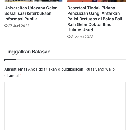
Universitas Udayana Gelar
Desertasi Tindak Pidana
Sosialisasi Keterbukaan
Pencucian Uang, Antarkan
Informasi Publik
Polisi Bertugas di Polda Bali
Raih Gelar Doktor Ilmu
27 Juni 2023
Hukum Unud
3 Maret 2023
Tinggalkan Balasan
Alamat email Anda tidak akan dipublikasikan.
Ruas yang wajib
ditandai
*
K
o
m
e
n
t