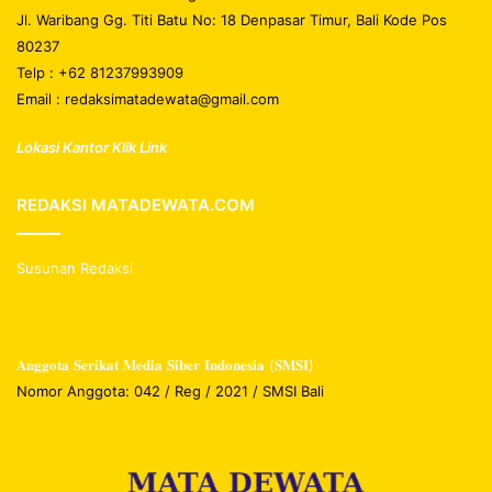
Jl. Waribang Gg. Titi Batu No: 18 Denpasar Timur, Bali Kode Pos
80237
Telp : +62 81237993909
Email : redaksimatadewata@gmail.com
Lokasi Kantor Klik Link
REDAKSI MATADEWATA.COM
Susunan Redaksi
𝐀𝐧𝐠𝐠𝐨𝐭𝐚 𝐒𝐞𝐫𝐢𝐤𝐚𝐭 𝐌𝐞𝐝𝐢𝐚 𝐒𝐢𝐛𝐞𝐫 𝐈𝐧𝐝𝐨𝐧𝐞𝐬𝐢𝐚 (𝐒𝐌𝐒𝐈)
Nomor Anggota: 042 / Reg / 2021 / SMSI Bali