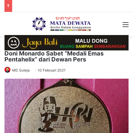
M
Doni Monardo Sabet “Medali Emas
Pentahelix” dari Dewan Pers
MD Suteja
10 Februari 2021