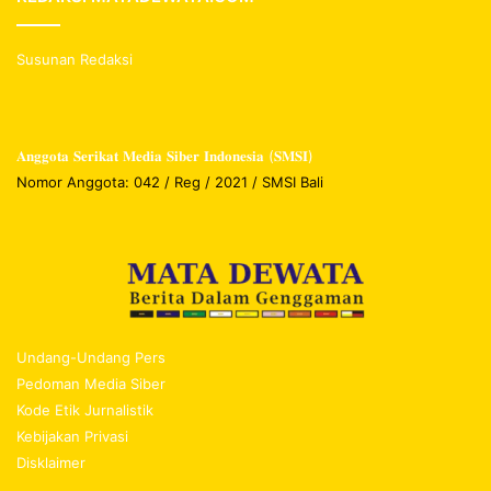
Susunan Redaksi
𝐀𝐧𝐠𝐠𝐨𝐭𝐚 𝐒𝐞𝐫𝐢𝐤𝐚𝐭 𝐌𝐞𝐝𝐢𝐚 𝐒𝐢𝐛𝐞𝐫 𝐈𝐧𝐝𝐨𝐧𝐞𝐬𝐢𝐚 (𝐒𝐌𝐒𝐈)
Nomor Anggota: 042 / Reg / 2021 / SMSI Bali
Undang-Undang Pers
Pedoman Media Siber
Kode Etik Jurnalistik
Kebijakan Privasi
Disklaimer