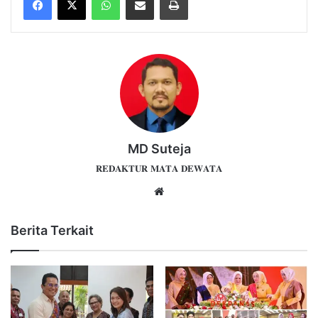
MD Suteja
𝐑𝐄𝐃𝐀𝐊𝐓𝐔𝐑 𝐌𝐀𝐓𝐀 𝐃𝐄𝐖𝐀𝐓𝐀
Website
Berita Terkait