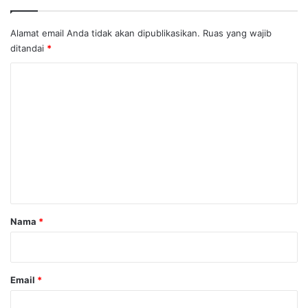
Alamat email Anda tidak akan dipublikasikan.
Ruas yang wajib
ditandai
*
K
o
m
e
n
t
a
r
Nama
*
*
Email
*