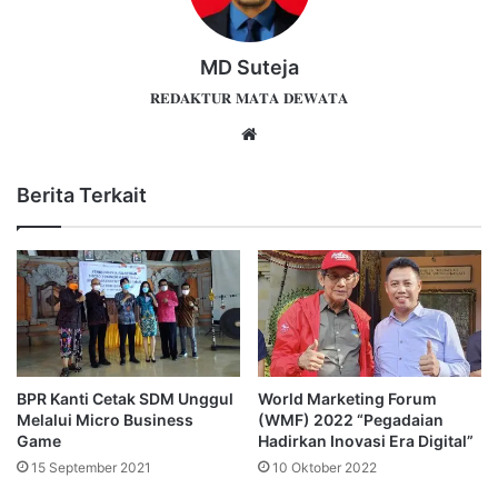
MD Suteja
𝐑𝐄𝐃𝐀𝐊𝐓𝐔𝐑 𝐌𝐀𝐓𝐀 𝐃𝐄𝐖𝐀𝐓𝐀
Website
Berita Terkait
BPR Kanti Cetak SDM Unggul
World Marketing Forum
Melalui Micro Business
(WMF) 2022 “Pegadaian
Game
Hadirkan Inovasi Era Digital”
15 September 2021
10 Oktober 2022