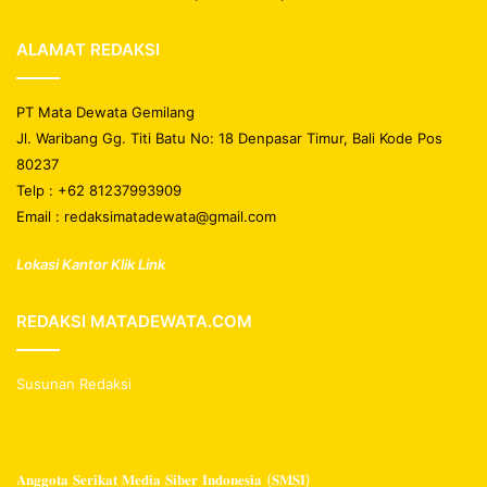
ALAMAT REDAKSI
PT Mata Dewata Gemilang
Jl. Waribang Gg. Titi Batu No: 18 Denpasar Timur, Bali Kode Pos
80237
Telp : +62 81237993909
Email : redaksimatadewata@gmail.com
Lokasi Kantor Klik Link
REDAKSI MATADEWATA.COM
Susunan Redaksi
𝐀𝐧𝐠𝐠𝐨𝐭𝐚 𝐒𝐞𝐫𝐢𝐤𝐚𝐭 𝐌𝐞𝐝𝐢𝐚 𝐒𝐢𝐛𝐞𝐫 𝐈𝐧𝐝𝐨𝐧𝐞𝐬𝐢𝐚 (𝐒𝐌𝐒𝐈)