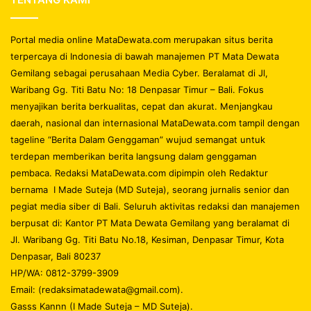
Portal media online MataDewata.com merupakan situs berita
terpercaya di Indonesia di bawah manajemen PT Mata Dewata
Gemilang sebagai perusahaan Media Cyber. Beralamat di Jl,
Waribang Gg. Titi Batu No: 18 Denpasar Timur – Bali. Fokus
menyajikan berita berkualitas, cepat dan akurat. Menjangkau
daerah, nasional dan internasional MataDewata.com tampil dengan
tageline “Berita Dalam Genggaman” wujud semangat untuk
terdepan memberikan berita langsung dalam genggaman
pembaca. Redaksi MataDewata.com dipimpin oleh Redaktur
bernama I Made Suteja (MD Suteja), seorang jurnalis senior dan
pegiat media siber di Bali. Seluruh aktivitas redaksi dan manajemen
berpusat di: Kantor PT Mata Dewata Gemilang yang beralamat di
Jl. Waribang Gg. Titi Batu No.18, Kesiman, Denpasar Timur, Kota
Denpasar, Bali 80237
HP/WA: 0812-3799-3909
Email: (redaksimatadewata@gmail.com).
Gasss Kannn (I Made Suteja – MD Suteja).