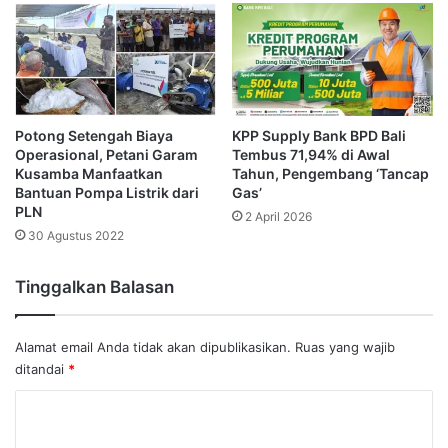
Potong Setengah Biaya
KPP Supply Bank BPD Bali
Operasional, Petani Garam
Tembus 71,94% di Awal
Kusamba Manfaatkan
Tahun, Pengembang ‘Tancap
Bantuan Pompa Listrik dari
Gas’
PLN
2 April 2026
30 Agustus 2022
Tinggalkan Balasan
Alamat email Anda tidak akan dipublikasikan.
Ruas yang wajib
ditandai
*
K
o