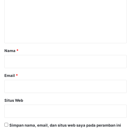
m
e
n
t
a
r
Nama
*
*
Email
*
Situs Web
Simpan nama, email, dan situs web saya pada peramban ini