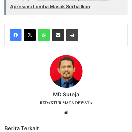
Apresiasi Lomba Masak Serba Ikan
WhatsApp
Share via Email
Print
MD Suteja
𝐑𝐄𝐃𝐀𝐊𝐓𝐔𝐑 𝐌𝐀𝐓𝐀 𝐃𝐄𝐖𝐀𝐓𝐀
Website
Berita Terkait