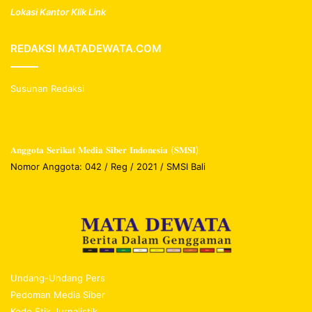
Lokasi Kantor Klik Link
REDAKSI MATADEWATA.COM
Susunan Redaksi
𝐀𝐧𝐠𝐠𝐨𝐭𝐚 𝐒𝐞𝐫𝐢𝐤𝐚𝐭 𝐌𝐞𝐝𝐢𝐚 𝐒𝐢𝐛𝐞𝐫 𝐈𝐧𝐝𝐨𝐧𝐞𝐬𝐢𝐚 (𝐒𝐌𝐒𝐈)
Nomor Anggota: 042 / Reg / 2021 / SMSI Bali
Undang-Undang Pers
Pedoman Media Siber
Kode Etik Jurnalistik