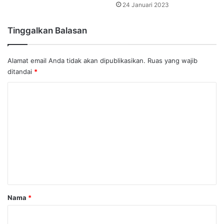
24 Januari 2023
Tinggalkan Balasan
Alamat email Anda tidak akan dipublikasikan.
Ruas yang wajib
ditandai
*
K
o
m
e
n
t
a
r
Nama
*
*