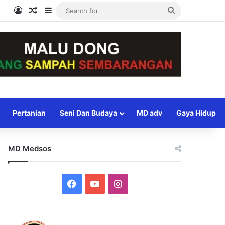
Log In
Random Article
Sidebar
Search
for
Pertanian
Seni Dan Budaya
MD adv
Gaya Hidup
MD Medsos
Facebook
YouTube
Instagram