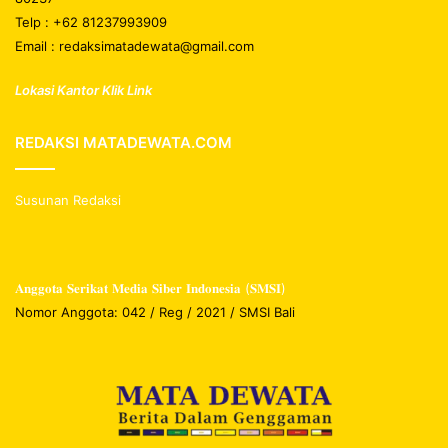
Telp : +62 81237993909
Email : redaksimatadewata@gmail.com
Lokasi Kantor Klik Link
REDAKSI MATADEWATA.COM
Susunan Redaksi
𝐀𝐧𝐠𝐠𝐨𝐭𝐚 𝐒𝐞𝐫𝐢𝐤𝐚𝐭 𝐌𝐞𝐝𝐢𝐚 𝐒𝐢𝐛𝐞𝐫 𝐈𝐧𝐝𝐨𝐧𝐞𝐬𝐢𝐚 (𝐒𝐌𝐒𝐈)
Nomor Anggota: 042 / Reg / 2021 / SMSI Bali