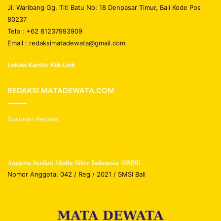
Jl. Waribang Gg. Titi Batu No: 18 Denpasar Timur, Bali Kode Pos
80237
Telp : +62 81237993909
Email : redaksimatadewata@gmail.com
Lokasi Kantor Klik Link
REDAKSI MATADEWATA.COM
Susunan Redaksi
𝐀𝐧𝐠𝐠𝐨𝐭𝐚 𝐒𝐞𝐫𝐢𝐤𝐚𝐭 𝐌𝐞𝐝𝐢𝐚 𝐒𝐢𝐛𝐞𝐫 𝐈𝐧𝐝𝐨𝐧𝐞𝐬𝐢𝐚 (𝐒𝐌𝐒𝐈)
Nomor Anggota: 042 / Reg / 2021 / SMSI Bali