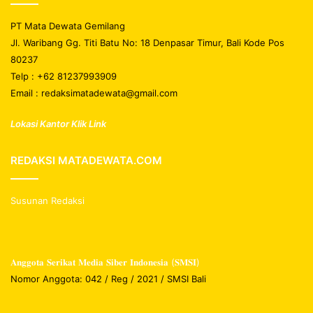
PT Mata Dewata Gemilang
Jl. Waribang Gg. Titi Batu No: 18 Denpasar Timur, Bali Kode Pos
80237
Telp : +62 81237993909
Email : redaksimatadewata@gmail.com
Lokasi Kantor Klik Link
REDAKSI MATADEWATA.COM
Susunan Redaksi
𝐀𝐧𝐠𝐠𝐨𝐭𝐚 𝐒𝐞𝐫𝐢𝐤𝐚𝐭 𝐌𝐞𝐝𝐢𝐚 𝐒𝐢𝐛𝐞𝐫 𝐈𝐧𝐝𝐨𝐧𝐞𝐬𝐢𝐚 (𝐒𝐌𝐒𝐈)
Nomor Anggota: 042 / Reg / 2021 / SMSI Bali