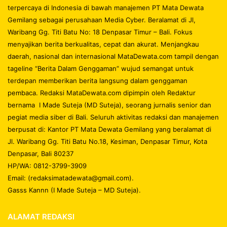
terpercaya di Indonesia di bawah manajemen PT Mata Dewata
Gemilang sebagai perusahaan Media Cyber. Beralamat di Jl,
Waribang Gg. Titi Batu No: 18 Denpasar Timur – Bali. Fokus
menyajikan berita berkualitas, cepat dan akurat. Menjangkau
daerah, nasional dan internasional MataDewata.com tampil dengan
tageline “Berita Dalam Genggaman” wujud semangat untuk
terdepan memberikan berita langsung dalam genggaman
pembaca. Redaksi MataDewata.com dipimpin oleh Redaktur
bernama I Made Suteja (MD Suteja), seorang jurnalis senior dan
pegiat media siber di Bali. Seluruh aktivitas redaksi dan manajemen
berpusat di: Kantor PT Mata Dewata Gemilang yang beralamat di
Jl. Waribang Gg. Titi Batu No.18, Kesiman, Denpasar Timur, Kota
Denpasar, Bali 80237
HP/WA: 0812-3799-3909
Email: (redaksimatadewata@gmail.com).
Gasss Kannn (I Made Suteja – MD Suteja).
ALAMAT REDAKSI