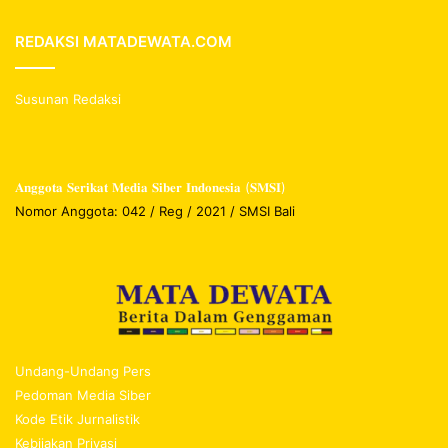
REDAKSI MATADEWATA.COM
Susunan Redaksi
𝐀𝐧𝐠𝐠𝐨𝐭𝐚 𝐒𝐞𝐫𝐢𝐤𝐚𝐭 𝐌𝐞𝐝𝐢𝐚 𝐒𝐢𝐛𝐞𝐫 𝐈𝐧𝐝𝐨𝐧𝐞𝐬𝐢𝐚 (𝐒𝐌𝐒𝐈)
Nomor Anggota: 042 / Reg / 2021 / SMSI Bali
Undang-Undang Pers
Pedoman Media Siber
Kode Etik Jurnalistik
Kebijakan Privasi