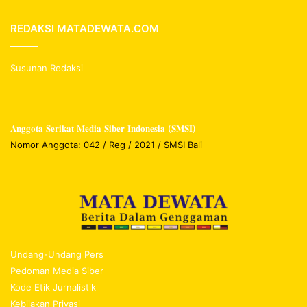
REDAKSI MATADEWATA.COM
Susunan Redaksi
𝐀𝐧𝐠𝐠𝐨𝐭𝐚 𝐒𝐞𝐫𝐢𝐤𝐚𝐭 𝐌𝐞𝐝𝐢𝐚 𝐒𝐢𝐛𝐞𝐫 𝐈𝐧𝐝𝐨𝐧𝐞𝐬𝐢𝐚 (𝐒𝐌𝐒𝐈)
Nomor Anggota: 042 / Reg / 2021 / SMSI Bali
Undang-Undang Pers
Pedoman Media Siber
Kode Etik Jurnalistik
Kebijakan Privasi