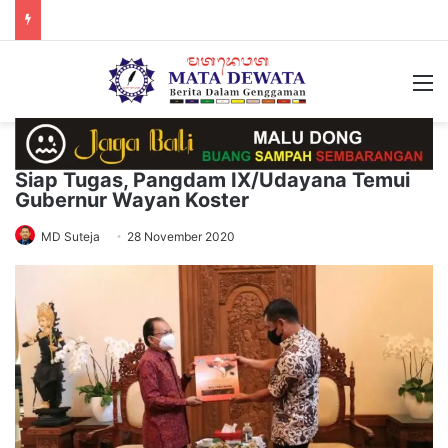
M
Siap Tugas, Pangdam IX/Udayana Temui
Gubernur Wayan Koster
MD Suteja
28 November 2020