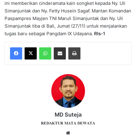
ini memberikan cinderamata kain songket kepada Ny. Uli
Simanjuntak dan Ny. Fetty Husein Sagaf. Mantan Komandan
Paspampres Mayjen TNI Maruli Simanjuntak dan Ny. Uli
Simanjuntak tiba di Bali, Jumat (27/11) untuk menjalankan
tugas baru sebagai Pangdam IX Udayana.
Rls-1
WhatsApp
Share via Email
Print
MD Suteja
𝐑𝐄𝐃𝐀𝐊𝐓𝐔𝐑 𝐌𝐀𝐓𝐀 𝐃𝐄𝐖𝐀𝐓𝐀
Website