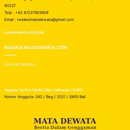
80237
Telp : +62 81237993909
Email : redaksimatadewata@gmail.com
Lokasi Kantor Klik Link
REDAKSI MATADEWATA.COM
Susunan Redaksi
𝐀𝐧𝐠𝐠𝐨𝐭𝐚 𝐒𝐞𝐫𝐢𝐤𝐚𝐭 𝐌𝐞𝐝𝐢𝐚 𝐒𝐢𝐛𝐞𝐫 𝐈𝐧𝐝𝐨𝐧𝐞𝐬𝐢𝐚 (𝐒𝐌𝐒𝐈)
Nomor Anggota: 042 / Reg / 2021 / SMSI Bali