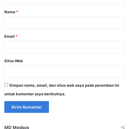
a
r
Nama
*
*
Email
*
Situs Web
Simpan nama, email, dan situs web saya pada peramban ini
untuk komentar saya berikutnya.
MD Medsos