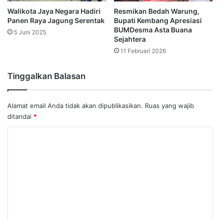
Walikota Jaya Negara Hadiri
Resmikan Bedah Warung,
Panen Raya Jagung Serentak
Bupati Kembang Apresiasi
BUMDesma Asta Buana
5 Juni 2025
Sejahtera
11 Februari 2026
Tinggalkan Balasan
Alamat email Anda tidak akan dipublikasikan.
Ruas yang wajib
ditandai
*
K
o
m
e
n
t