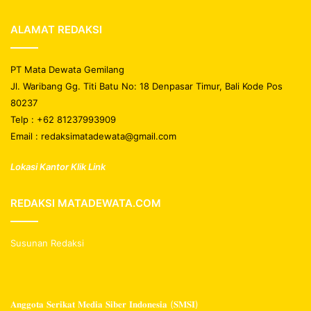
ALAMAT REDAKSI
PT Mata Dewata Gemilang
Jl. Waribang Gg. Titi Batu No: 18 Denpasar Timur, Bali Kode Pos
80237
Telp : +62 81237993909
Email : redaksimatadewata@gmail.com
Lokasi Kantor Klik Link
REDAKSI MATADEWATA.COM
Susunan Redaksi
𝐀𝐧𝐠𝐠𝐨𝐭𝐚 𝐒𝐞𝐫𝐢𝐤𝐚𝐭 𝐌𝐞𝐝𝐢𝐚 𝐒𝐢𝐛𝐞𝐫 𝐈𝐧𝐝𝐨𝐧𝐞𝐬𝐢𝐚 (𝐒𝐌𝐒𝐈)