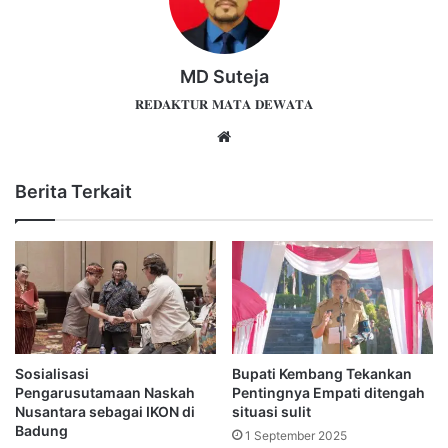
MD Suteja
𝐑𝐄𝐃𝐀𝐊𝐓𝐔𝐑 𝐌𝐀𝐓𝐀 𝐃𝐄𝐖𝐀𝐓𝐀
Website
Berita Terkait
Sosialisasi
Bupati Kembang Tekankan
Pengarusutamaan Naskah
Pentingnya Empati ditengah
Nusantara sebagai IKON di
situasi sulit
Badung
1 September 2025