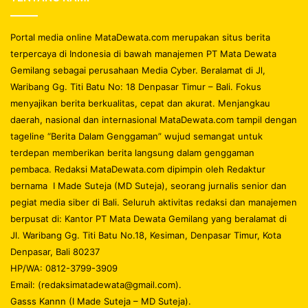
Portal media online MataDewata.com merupakan situs berita
terpercaya di Indonesia di bawah manajemen PT Mata Dewata
Gemilang sebagai perusahaan Media Cyber. Beralamat di Jl,
Waribang Gg. Titi Batu No: 18 Denpasar Timur – Bali. Fokus
menyajikan berita berkualitas, cepat dan akurat. Menjangkau
daerah, nasional dan internasional MataDewata.com tampil dengan
tageline “Berita Dalam Genggaman” wujud semangat untuk
terdepan memberikan berita langsung dalam genggaman
pembaca. Redaksi MataDewata.com dipimpin oleh Redaktur
bernama I Made Suteja (MD Suteja), seorang jurnalis senior dan
pegiat media siber di Bali. Seluruh aktivitas redaksi dan manajemen
berpusat di: Kantor PT Mata Dewata Gemilang yang beralamat di
Jl. Waribang Gg. Titi Batu No.18, Kesiman, Denpasar Timur, Kota
Denpasar, Bali 80237
HP/WA: 0812-3799-3909
Email: (redaksimatadewata@gmail.com).
Gasss Kannn (I Made Suteja – MD Suteja).