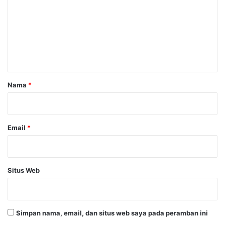
m
e
n
t
a
r
Nama
*
*
Email
*
Situs Web
Simpan nama, email, dan situs web saya pada peramban ini