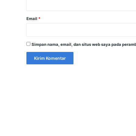
*
Email
*
Simpan nama, email, dan situs web saya pada peramb