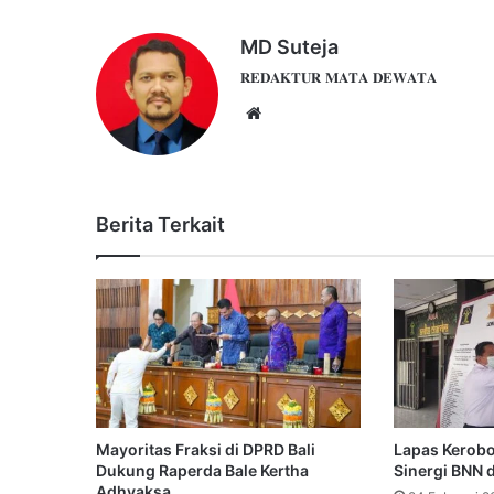
MD Suteja
𝐑𝐄𝐃𝐀𝐊𝐓𝐔𝐑 𝐌𝐀𝐓𝐀 𝐃𝐄𝐖𝐀𝐓𝐀
Website
Berita Terkait
Mayoritas Fraksi di DPRD Bali
Lapas Kerobo
Dukung Raperda Bale Kertha
Sinergi BNN d
Adhyaksa