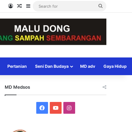
Log In
Random Article
Sidebar
Search
for
Pertanian
Seni Dan Budaya
MD adv
Gaya Hidup
MD Medsos
Facebook
YouTube
Instagram