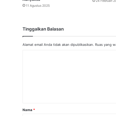
24 Februari 2
11 Agustus 2025
Tinggalkan Balasan
Alamat email Anda tidak akan dipublikasikan.
Ruas yang wa
K
o
m
e
n
t
a
r
Nama
*