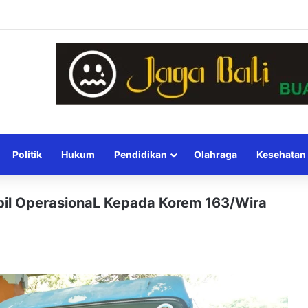
Politik
Hukum
Pendidikan
Olahraga
Kesehatan
obil OperasionaL Kepada Korem 163/Wira