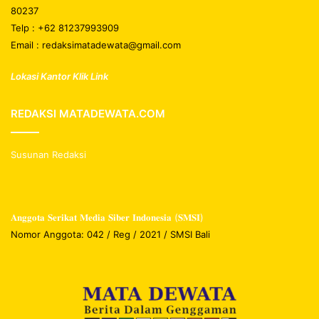
80237
Telp : +62 81237993909
Email : redaksimatadewata@gmail.com
Lokasi Kantor Klik Link
REDAKSI MATADEWATA.COM
Susunan Redaksi
𝐀𝐧𝐠𝐠𝐨𝐭𝐚 𝐒𝐞𝐫𝐢𝐤𝐚𝐭 𝐌𝐞𝐝𝐢𝐚 𝐒𝐢𝐛𝐞𝐫 𝐈𝐧𝐝𝐨𝐧𝐞𝐬𝐢𝐚 (𝐒𝐌𝐒𝐈)
Nomor Anggota: 042 / Reg / 2021 / SMSI Bali