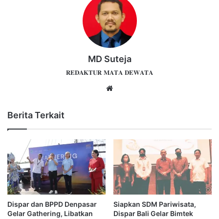
MD Suteja
𝐑𝐄𝐃𝐀𝐊𝐓𝐔𝐑 𝐌𝐀𝐓𝐀 𝐃𝐄𝐖𝐀𝐓𝐀
Website
Berita Terkait
Dispar dan BPPD Denpasar
Siapkan SDM Pariwisata,
Gelar Gathering, Libatkan
Dispar Bali Gelar Bimtek