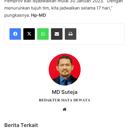
Pemprov Bali dijadwalkan mulai 30 Januari 2023. “Dengan
menurunkan tujuh tim, kita jadwalkan selama 17 hari,”
pungkasnya.
Hp-MD
WhatsApp
Share via Email
Print
MD Suteja
𝐑𝐄𝐃𝐀𝐊𝐓𝐔𝐑 𝐌𝐀𝐓𝐀 𝐃𝐄𝐖𝐀𝐓𝐀
Website
Berita Terkait