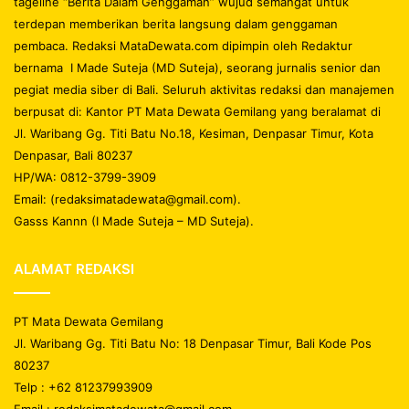
tageline “Berita Dalam Genggaman” wujud semangat untuk
terdepan memberikan berita langsung dalam genggaman
pembaca. Redaksi MataDewata.com dipimpin oleh Redaktur
bernama I Made Suteja (MD Suteja), seorang jurnalis senior dan
pegiat media siber di Bali. Seluruh aktivitas redaksi dan manajemen
berpusat di: Kantor PT Mata Dewata Gemilang yang beralamat di
Jl. Waribang Gg. Titi Batu No.18, Kesiman, Denpasar Timur, Kota
Denpasar, Bali 80237
HP/WA: 0812-3799-3909
Email: (redaksimatadewata@gmail.com).
Gasss Kannn (I Made Suteja – MD Suteja).
ALAMAT REDAKSI
PT Mata Dewata Gemilang
Jl. Waribang Gg. Titi Batu No: 18 Denpasar Timur, Bali Kode Pos
80237
Telp : +62 81237993909