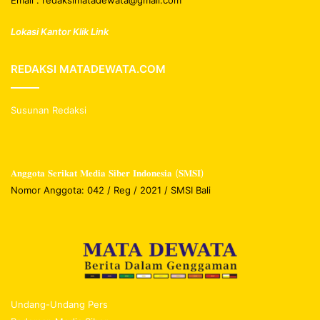
Email : redaksimatadewata@gmail.com
Lokasi Kantor Klik Link
REDAKSI MATADEWATA.COM
Susunan Redaksi
𝐀𝐧𝐠𝐠𝐨𝐭𝐚 𝐒𝐞𝐫𝐢𝐤𝐚𝐭 𝐌𝐞𝐝𝐢𝐚 𝐒𝐢𝐛𝐞𝐫 𝐈𝐧𝐝𝐨𝐧𝐞𝐬𝐢𝐚 (𝐒𝐌𝐒𝐈)
Nomor Anggota: 042 / Reg / 2021 / SMSI Bali
Undang-Undang Pers