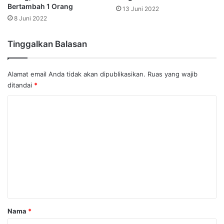
Bertambah 1 Orang
13 Juni 2022
8 Juni 2022
Tinggalkan Balasan
Alamat email Anda tidak akan dipublikasikan.
Ruas yang wajib
ditandai
*
K
o
m
e
n
t
a
r
Nama
*
*