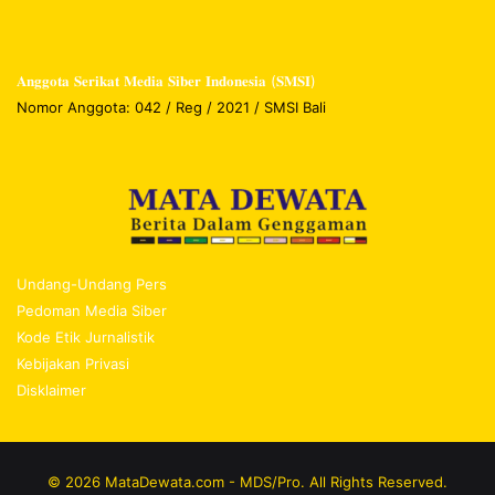
𝐀𝐧𝐠𝐠𝐨𝐭𝐚 𝐒𝐞𝐫𝐢𝐤𝐚𝐭 𝐌𝐞𝐝𝐢𝐚 𝐒𝐢𝐛𝐞𝐫 𝐈𝐧𝐝𝐨𝐧𝐞𝐬𝐢𝐚 (𝐒𝐌𝐒𝐈)
Nomor Anggota: 042 / Reg / 2021 / SMSI Bali
Undang-Undang Pers
Pedoman Media Siber
Kode Etik Jurnalistik
Kebijakan Privasi
Disklaimer
© 2026 MataDewata.com - MDS/Pro. All Rights Reserved.