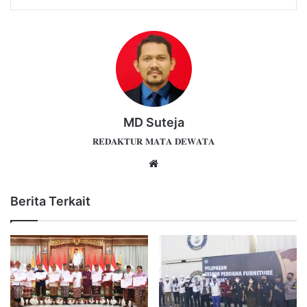
MD Suteja
𝐑𝐄𝐃𝐀𝐊𝐓𝐔𝐑 𝐌𝐀𝐓𝐀 𝐃𝐄𝐖𝐀𝐓𝐀
Website
Berita Terkait