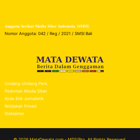
𝐀𝐧𝐠𝐠𝐨𝐭𝐚 𝐒𝐞𝐫𝐢𝐤𝐚𝐭 𝐌𝐞𝐝𝐢𝐚 𝐒𝐢𝐛𝐞𝐫 𝐈𝐧𝐝𝐨𝐧𝐞𝐬𝐢𝐚 (𝐒𝐌𝐒𝐈)
Nomor Anggota: 042 / Reg / 2021 / SMSI Bali
Undang-Undang Pers
Pedoman Media Siber
Kode Etik Jurnalistik
Kebijakan Privasi
Disklaimer
© 2026 MataDewata.com - MDS/Pro. All Rights Reserved.