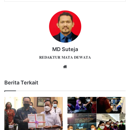
MD Suteja
𝐑𝐄𝐃𝐀𝐊𝐓𝐔𝐑 𝐌𝐀𝐓𝐀 𝐃𝐄𝐖𝐀𝐓𝐀
Website
Berita Terkait