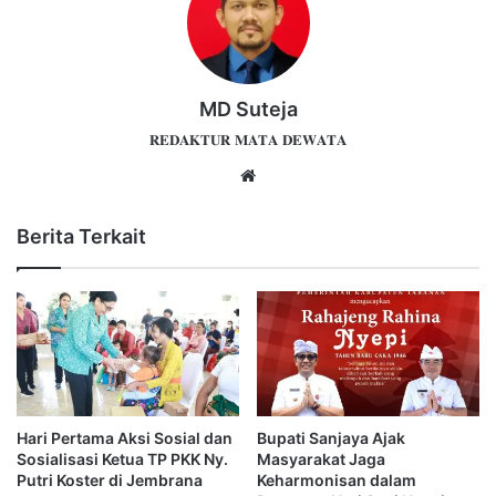
MD Suteja
𝐑𝐄𝐃𝐀𝐊𝐓𝐔𝐑 𝐌𝐀𝐓𝐀 𝐃𝐄𝐖𝐀𝐓𝐀
Website
Berita Terkait
Hari Pertama Aksi Sosial dan
Bupati Sanjaya Ajak
Sosialisasi Ketua TP PKK Ny.
Masyarakat Jaga
Putri Koster di Jembrana
Keharmonisan dalam