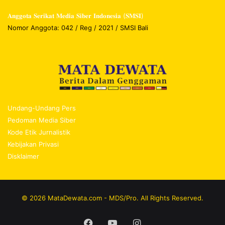
𝐀𝐧𝐠𝐠𝐨𝐭𝐚 𝐒𝐞𝐫𝐢𝐤𝐚𝐭 𝐌𝐞𝐝𝐢𝐚 𝐒𝐢𝐛𝐞𝐫 𝐈𝐧𝐝𝐨𝐧𝐞𝐬𝐢𝐚 (𝐒𝐌𝐒𝐈)
Nomor Anggota: 042 / Reg / 2021 / SMSI Bali
Undang-Undang Pers
Pedoman Media Siber
Kode Etik Jurnalistik
Kebijakan Privasi
Disklaimer
© 2026 MataDewata.com - MDS/Pro. All Rights Reserved.
Facebook
YouTube
Instagram