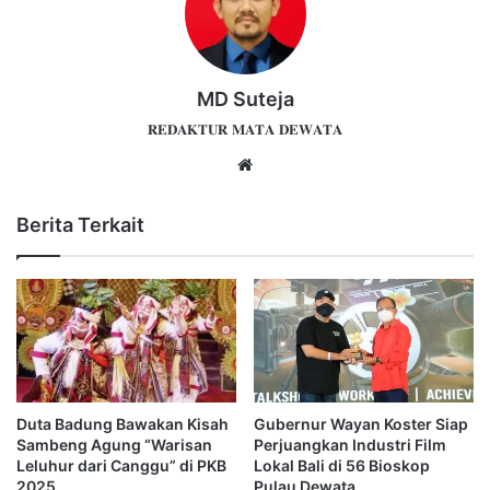
MD Suteja
𝐑𝐄𝐃𝐀𝐊𝐓𝐔𝐑 𝐌𝐀𝐓𝐀 𝐃𝐄𝐖𝐀𝐓𝐀
Website
Berita Terkait
Duta Badung Bawakan Kisah
Gubernur Wayan Koster Siap
Sambeng Agung “Warisan
Perjuangkan Industri Film
Leluhur dari Canggu” di PKB
Lokal Bali di 56 Bioskop
2025
Pulau Dewata