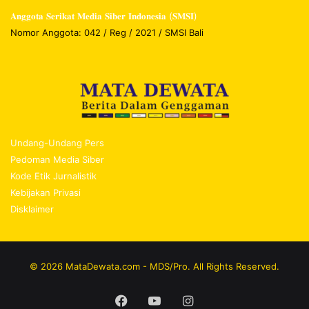
𝐀𝐧𝐠𝐠𝐨𝐭𝐚 𝐒𝐞𝐫𝐢𝐤𝐚𝐭 𝐌𝐞𝐝𝐢𝐚 𝐒𝐢𝐛𝐞𝐫 𝐈𝐧𝐝𝐨𝐧𝐞𝐬𝐢𝐚 (𝐒𝐌𝐒𝐈)
Nomor Anggota: 042 / Reg / 2021 / SMSI Bali
Undang-Undang Pers
Pedoman Media Siber
Kode Etik Jurnalistik
Kebijakan Privasi
Disklaimer
© 2026 MataDewata.com - MDS/Pro. All Rights Reserved.
Facebook
YouTube
Instagram