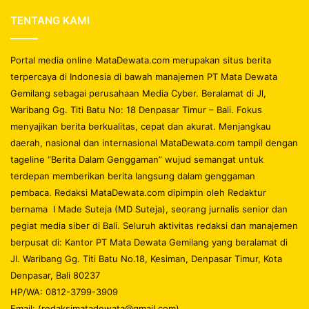
TENTANG KAMI
Portal media online MataDewata.com merupakan situs berita
terpercaya di Indonesia di bawah manajemen PT Mata Dewata
Gemilang sebagai perusahaan Media Cyber. Beralamat di Jl,
Waribang Gg. Titi Batu No: 18 Denpasar Timur – Bali. Fokus
menyajikan berita berkualitas, cepat dan akurat. Menjangkau
daerah, nasional dan internasional MataDewata.com tampil dengan
tageline “Berita Dalam Genggaman” wujud semangat untuk
terdepan memberikan berita langsung dalam genggaman
pembaca. Redaksi MataDewata.com dipimpin oleh Redaktur
bernama I Made Suteja (MD Suteja), seorang jurnalis senior dan
pegiat media siber di Bali. Seluruh aktivitas redaksi dan manajemen
berpusat di: Kantor PT Mata Dewata Gemilang yang beralamat di
Jl. Waribang Gg. Titi Batu No.18, Kesiman, Denpasar Timur, Kota
Denpasar, Bali 80237
HP/WA: 0812-3799-3909
Email: (redaksimatadewata@gmail.com).