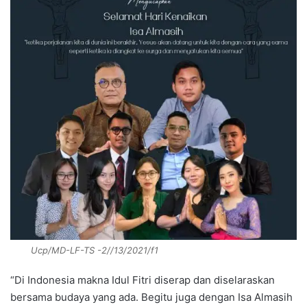
Ucp/MD-LF-TS -2//13/2021/f1
“Di Indonesia makna Idul Fitri diserap dan diselaraskan
bersama budaya yang ada. Begitu juga dengan Isa Almasih