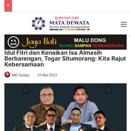
M
Idul Fitri dan Kenaikan Isa Almasih
Berbarengan, Togar Situmorang: Kita Rajut
Kebersamaan
MD Suteja
13 Mei 2021