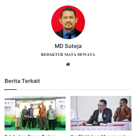
MD Suteja
𝐑𝐄𝐃𝐀𝐊𝐓𝐔𝐑 𝐌𝐀𝐓𝐀 𝐃𝐄𝐖𝐀𝐓𝐀
Website
Berita Terkait