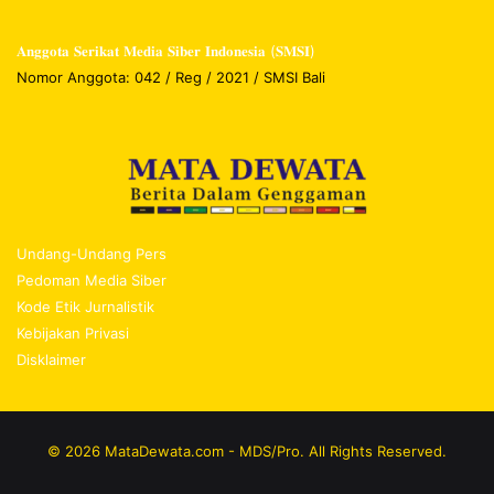
𝐀𝐧𝐠𝐠𝐨𝐭𝐚 𝐒𝐞𝐫𝐢𝐤𝐚𝐭 𝐌𝐞𝐝𝐢𝐚 𝐒𝐢𝐛𝐞𝐫 𝐈𝐧𝐝𝐨𝐧𝐞𝐬𝐢𝐚 (𝐒𝐌𝐒𝐈)
Nomor Anggota: 042 / Reg / 2021 / SMSI Bali
Undang-Undang Pers
Pedoman Media Siber
Kode Etik Jurnalistik
Kebijakan Privasi
Disklaimer
© 2026 MataDewata.com - MDS/Pro. All Rights Reserved.