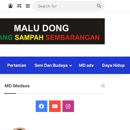
Log In
Random Article
Sidebar
Search
for
Pertanian
Seni Dan Budaya
MD adv
Gaya Hidup
MD Medsos
Facebook
YouTube
Instagram