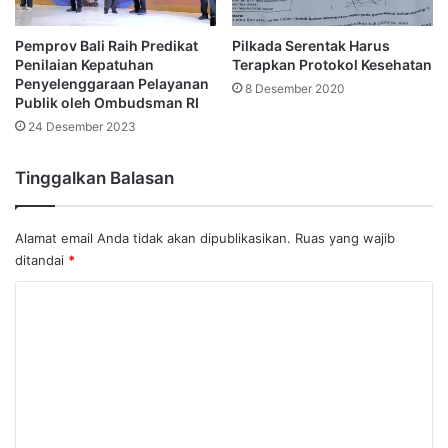
Pemprov Bali Raih Predikat
Pilkada Serentak Harus
Penilaian Kepatuhan
Terapkan Protokol Kesehatan
Penyelenggaraan Pelayanan
8 Desember 2020
Publik oleh Ombudsman RI
24 Desember 2023
Tinggalkan Balasan
Alamat email Anda tidak akan dipublikasikan.
Ruas yang wajib
ditandai
*
K
o
m
e
n
t