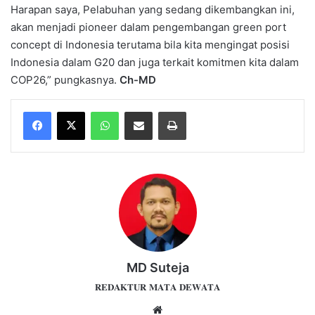
Harapan saya, Pelabuhan yang sedang dikembangkan ini,
akan menjadi pioneer dalam pengembangan green port
concept di Indonesia terutama bila kita mengingat posisi
Indonesia dalam G20 dan juga terkait komitmen kita dalam
COP26,” pungkasnya.
Ch-MD
WhatsApp
Share via Email
Print
MD Suteja
𝐑𝐄𝐃𝐀𝐊𝐓𝐔𝐑 𝐌𝐀𝐓𝐀 𝐃𝐄𝐖𝐀𝐓𝐀
Website