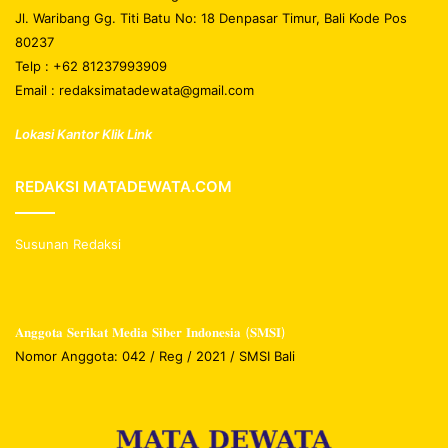
Jl. Waribang Gg. Titi Batu No: 18 Denpasar Timur, Bali Kode Pos
80237
Telp : +62 81237993909
Email : redaksimatadewata@gmail.com
Lokasi Kantor Klik Link
REDAKSI MATADEWATA.COM
Susunan Redaksi
𝐀𝐧𝐠𝐠𝐨𝐭𝐚 𝐒𝐞𝐫𝐢𝐤𝐚𝐭 𝐌𝐞𝐝𝐢𝐚 𝐒𝐢𝐛𝐞𝐫 𝐈𝐧𝐝𝐨𝐧𝐞𝐬𝐢𝐚 (𝐒𝐌𝐒𝐈)
Nomor Anggota: 042 / Reg / 2021 / SMSI Bali