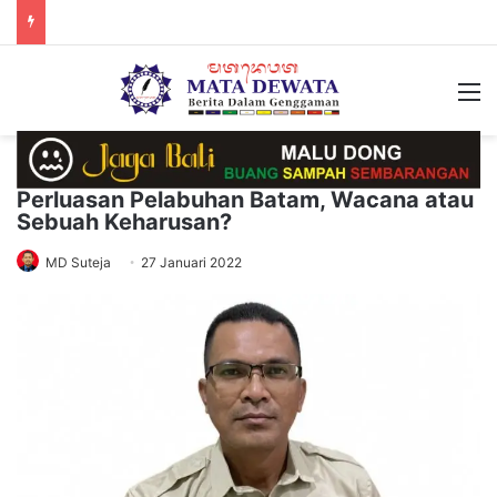
M
Perluasan Pelabuhan Batam, Wacana atau
Sebuah Keharusan?
MD Suteja
27 Januari 2022