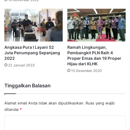
Angkasa Pura I Layani 52
Ramah Lingkungan,
Juta Penumpang Sepanjang
Pembangkit PLN Raih 4
2022
Proper Emas dan 19 Proper
Hijau dari KLHK
22 Januari 2023
15 Desember 2020
Tinggalkan Balasan
Alamat email Anda tidak akan dipublikasikan.
Ruas yang wajib
ditandai
*
K
o