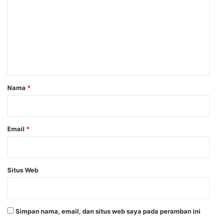
m
e
n
t
a
r
Nama
*
*
Email
*
Situs Web
Simpan nama, email, dan situs web saya pada peramban ini