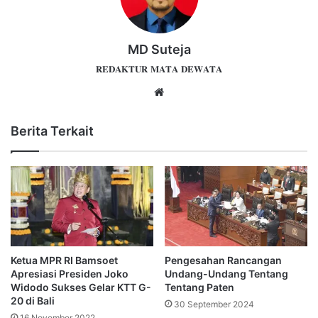
MD Suteja
𝐑𝐄𝐃𝐀𝐊𝐓𝐔𝐑 𝐌𝐀𝐓𝐀 𝐃𝐄𝐖𝐀𝐓𝐀
Website
Berita Terkait
Ketua MPR RI Bamsoet
Pengesahan Rancangan
Apresiasi Presiden Joko
Undang-Undang Tentang
Widodo Sukses Gelar KTT G-
Tentang Paten
20 di Bali
30 September 2024
16 November 2022