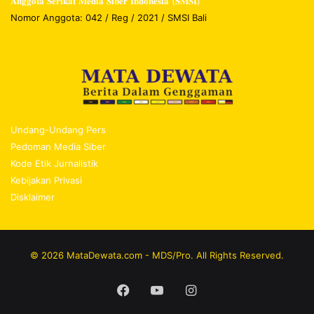
𝐀𝐧𝐠𝐠𝐨𝐭𝐚 𝐒𝐞𝐫𝐢𝐤𝐚𝐭 𝐌𝐞𝐝𝐢𝐚 𝐒𝐢𝐛𝐞𝐫 𝐈𝐧𝐝𝐨𝐧𝐞𝐬𝐢𝐚 (𝐒𝐌𝐒𝐈)
Nomor Anggota: 042 / Reg / 2021 / SMSI Bali
Undang-Undang Pers
Pedoman Media Siber
Kode Etik Jurnalistik
Kebijakan Privasi
Disklaimer
© 2026 MataDewata.com - MDS/Pro. All Rights Reserved.
Facebook
YouTube
Instagram