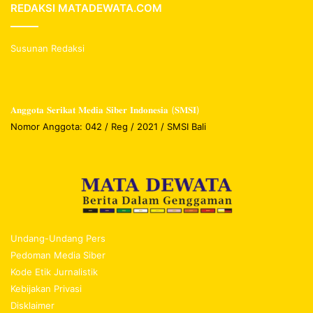
REDAKSI MATADEWATA.COM
Susunan Redaksi
𝐀𝐧𝐠𝐠𝐨𝐭𝐚 𝐒𝐞𝐫𝐢𝐤𝐚𝐭 𝐌𝐞𝐝𝐢𝐚 𝐒𝐢𝐛𝐞𝐫 𝐈𝐧𝐝𝐨𝐧𝐞𝐬𝐢𝐚 (𝐒𝐌𝐒𝐈)
Nomor Anggota: 042 / Reg / 2021 / SMSI Bali
Undang-Undang Pers
Pedoman Media Siber
Kode Etik Jurnalistik
Kebijakan Privasi
Disklaimer