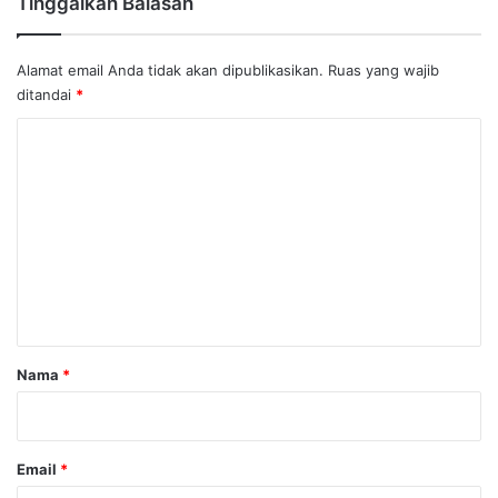
Tinggalkan Balasan
Alamat email Anda tidak akan dipublikasikan.
Ruas yang wajib
ditandai
*
K
o
m
e
n
t
a
r
Nama
*
*
Email
*