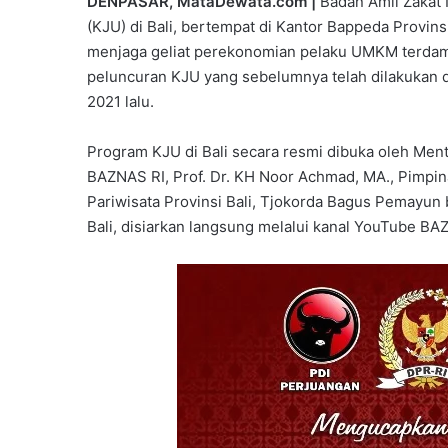
DENPASAR, MataDewata.com |
Badan Amil Zakat 
(KJU) di Bali, bertempat di Kantor Bappeda Provins
menjaga geliat perekonomian pelaku UMKM terdam
peluncuran KJU yang sebelumnya telah dilakukan d
2021 lalu.
Program KJU di Bali secara resmi dibuka oleh Men
BAZNAS RI, Prof. Dr. KH Noor Achmad, MA., Pimpin
Pariwisata Provinsi Bali, Tjokorda Bagus Pemayun 
Bali, disiarkan langsung melalui kanal YouTube BA