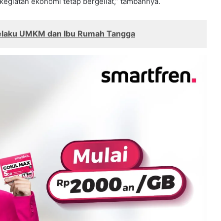
giatan ekonomi tetap bergeliat,” tambahnya.
elaku UMKM dan Ibu Rumah Tangga