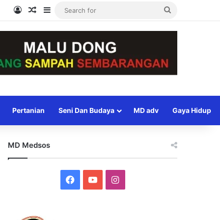
Log In
Random Article
Sidebar
Search
for
Pertanian
Seni Dan Budaya
MD adv
Gaya Hidup
MD Medsos
Facebook
YouTube
Instagram