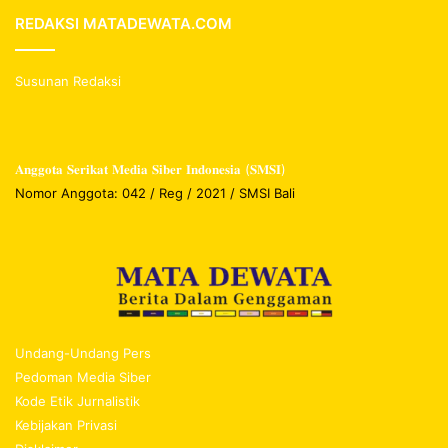
REDAKSI MATADEWATA.COM
Susunan Redaksi
𝐀𝐧𝐠𝐠𝐨𝐭𝐚 𝐒𝐞𝐫𝐢𝐤𝐚𝐭 𝐌𝐞𝐝𝐢𝐚 𝐒𝐢𝐛𝐞𝐫 𝐈𝐧𝐝𝐨𝐧𝐞𝐬𝐢𝐚 (𝐒𝐌𝐒𝐈)
Nomor Anggota: 042 / Reg / 2021 / SMSI Bali
Undang-Undang Pers
Pedoman Media Siber
Kode Etik Jurnalistik
Kebijakan Privasi