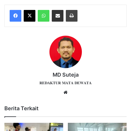
WhatsApp
Share via Email
Print
MD Suteja
𝐑𝐄𝐃𝐀𝐊𝐓𝐔𝐑 𝐌𝐀𝐓𝐀 𝐃𝐄𝐖𝐀𝐓𝐀
Website
Berita Terkait