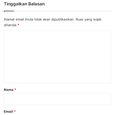
Tinggalkan Balasan
Alamat email Anda tidak akan dipublikasikan.
Ruas yang wajib
ditandai
*
K
o
m
e
n
t
a
r
Nama
*
*
Email
*