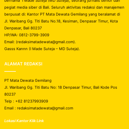
bernama I Made Suteja (MD Suteja), seorang jurnalis senior dan
pegiat media siber di Bali. Seluruh aktivitas redaksi dan manajemen
berpusat di: Kantor PT Mata Dewata Gemilang yang beralamat di
Jl. Waribang Gg. Titi Batu No.18, Kesiman, Denpasar Timur, Kota
Denpasar, Bali 80237
HP/WA: 0812-3799-3909
Email: (redaksimatadewata@gmail.com).
Gasss Kannn (I Made Suteja – MD Suteja).
ALAMAT REDAKSI
PT Mata Dewata Gemilang
Jl. Waribang Gg. Titi Batu No: 18 Denpasar Timur, Bali Kode Pos
80237
Telp : +62 81237993909
Email : redaksimatadewata@gmail.com
Lokasi Kantor Klik Link