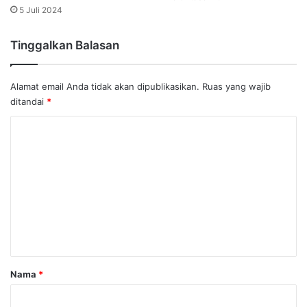
5 Juli 2024
Tinggalkan Balasan
Alamat email Anda tidak akan dipublikasikan.
Ruas yang wajib
ditandai
*
K
o
m
e
n
t
a
r
Nama
*
*