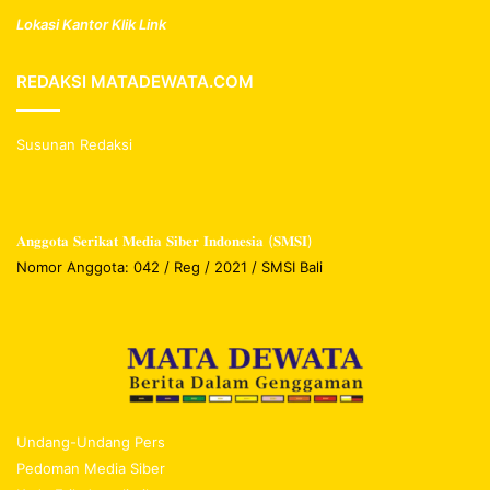
Lokasi Kantor Klik Link
REDAKSI MATADEWATA.COM
Susunan Redaksi
𝐀𝐧𝐠𝐠𝐨𝐭𝐚 𝐒𝐞𝐫𝐢𝐤𝐚𝐭 𝐌𝐞𝐝𝐢𝐚 𝐒𝐢𝐛𝐞𝐫 𝐈𝐧𝐝𝐨𝐧𝐞𝐬𝐢𝐚 (𝐒𝐌𝐒𝐈)
Nomor Anggota: 042 / Reg / 2021 / SMSI Bali
Undang-Undang Pers
Pedoman Media Siber