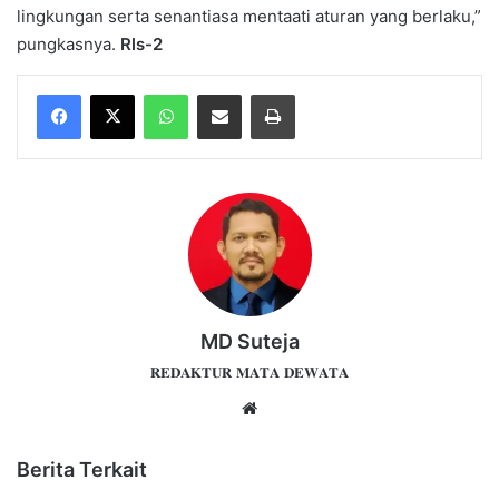
lingkungan serta senantiasa mentaati aturan yang berlaku,”
pungkasnya.
Rls-2
WhatsApp
Share via Email
Print
MD Suteja
𝐑𝐄𝐃𝐀𝐊𝐓𝐔𝐑 𝐌𝐀𝐓𝐀 𝐃𝐄𝐖𝐀𝐓𝐀
Website
Berita Terkait