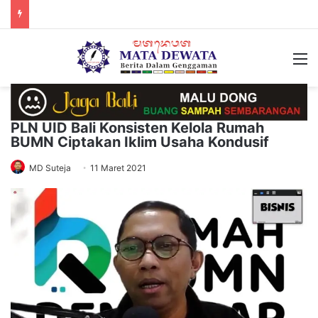
M
PLN UID Bali Konsisten Kelola Rumah
BUMN Ciptakan Iklim Usaha Kondusif
MD Suteja
11 Maret 2021