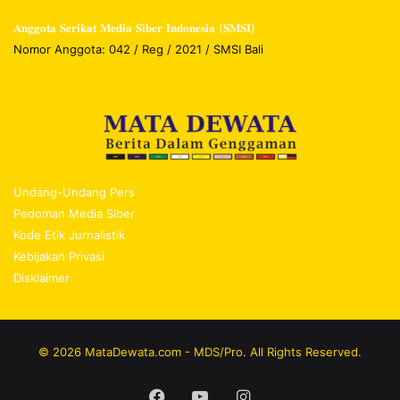
𝐀𝐧𝐠𝐠𝐨𝐭𝐚 𝐒𝐞𝐫𝐢𝐤𝐚𝐭 𝐌𝐞𝐝𝐢𝐚 𝐒𝐢𝐛𝐞𝐫 𝐈𝐧𝐝𝐨𝐧𝐞𝐬𝐢𝐚 (𝐒𝐌𝐒𝐈)
Nomor Anggota: 042 / Reg / 2021 / SMSI Bali
Undang-Undang Pers
Pedoman Media Siber
Kode Etik Jurnalistik
Kebijakan Privasi
Disklaimer
© 2026 MataDewata.com - MDS/Pro. All Rights Reserved.
Facebook
YouTube
Instagram