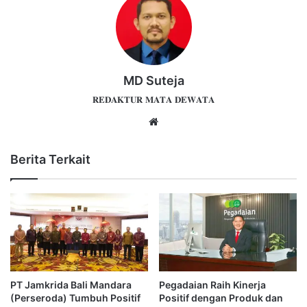
MD Suteja
𝐑𝐄𝐃𝐀𝐊𝐓𝐔𝐑 𝐌𝐀𝐓𝐀 𝐃𝐄𝐖𝐀𝐓𝐀
Website
Berita Terkait
PT Jamkrida Bali Mandara
Pegadaian Raih Kinerja
(Perseroda) Tumbuh Positif
Positif dengan Produk dan