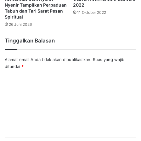
Nyenir Tampilkan Perpaduan
2022
Tabuh dan Tari Sarat Pesan
11 Oktober 2022
Spiritual
26 Juni 2026
Tinggalkan Balasan
Alamat email Anda tidak akan dipublikasikan.
Ruas yang wajib
ditandai
*
K
o
m
e
n
t
a