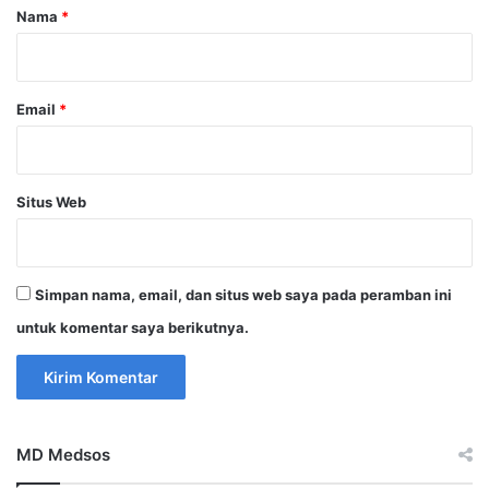
r
Nama
*
*
Email
*
Situs Web
Simpan nama, email, dan situs web saya pada peramban ini
untuk komentar saya berikutnya.
MD Medsos