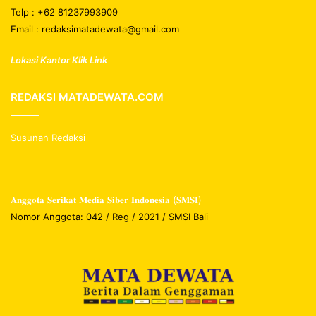
Telp : +62 81237993909
Email : redaksimatadewata@gmail.com
Lokasi Kantor Klik Link
REDAKSI MATADEWATA.COM
Susunan Redaksi
𝐀𝐧𝐠𝐠𝐨𝐭𝐚 𝐒𝐞𝐫𝐢𝐤𝐚𝐭 𝐌𝐞𝐝𝐢𝐚 𝐒𝐢𝐛𝐞𝐫 𝐈𝐧𝐝𝐨𝐧𝐞𝐬𝐢𝐚 (𝐒𝐌𝐒𝐈)
Nomor Anggota: 042 / Reg / 2021 / SMSI Bali