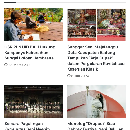
CSR PLN UID BALI Dukung
Sanggar Seni Majalanggu
Kampanye Kebersihan
Duta Kabupaten Badung
Sungai Loloan Jembrana
Tampilkan “Arja Cupak”
dalam Pergelaran Revitalisasi
23 Maret 2021
Kesenian Klasik
8 Juli 2024
Semara Pagulingan
Monolog “Drupadi” Siap
Komunitas Seni Nyenit-
Gebrak Festival Seni Bali Jani