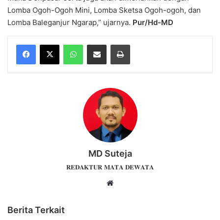
Lomba Ogoh-Ogoh Mini, Lomba Sketsa Ogoh-ogoh, dan
Lomba Baleganjur Ngarap,” ujarnya.
Pur/Hd-MD
WhatsApp
Share via Email
Print
MD Suteja
𝐑𝐄𝐃𝐀𝐊𝐓𝐔𝐑 𝐌𝐀𝐓𝐀 𝐃𝐄𝐖𝐀𝐓𝐀
Website
Berita Terkait