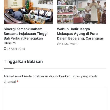
Sinergi Kemenkumham
Wabup Hadiri Karya
Bersama Kejaksaan Tinggi
Melaspas Agung di Pura
Bali Perkuat Penegakan
Dalem Bebalang, Carangsari
Hukum
14 Mei 2025
17 April 2024
Tinggalkan Balasan
Alamat email Anda tidak akan dipublikasikan.
Ruas yang wajib
ditandai
*
K
o
m