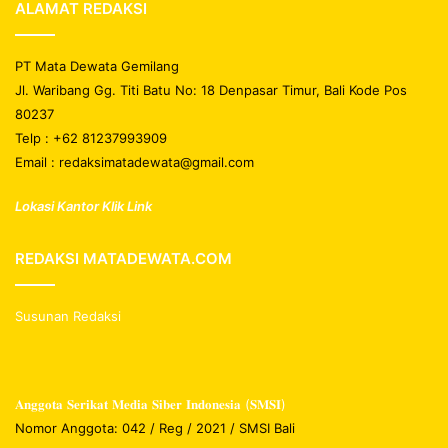
ALAMAT REDAKSI
PT Mata Dewata Gemilang
Jl. Waribang Gg. Titi Batu No: 18 Denpasar Timur, Bali Kode Pos
80237
Telp : +62 81237993909
Email : redaksimatadewata@gmail.com
Lokasi Kantor Klik Link
REDAKSI MATADEWATA.COM
Susunan Redaksi
𝐀𝐧𝐠𝐠𝐨𝐭𝐚 𝐒𝐞𝐫𝐢𝐤𝐚𝐭 𝐌𝐞𝐝𝐢𝐚 𝐒𝐢𝐛𝐞𝐫 𝐈𝐧𝐝𝐨𝐧𝐞𝐬𝐢𝐚 (𝐒𝐌𝐒𝐈)
Nomor Anggota: 042 / Reg / 2021 / SMSI Bali