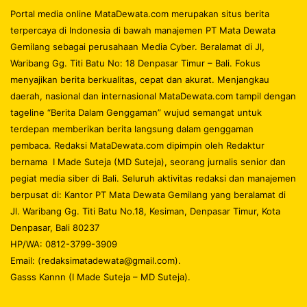
Portal media online MataDewata.com merupakan situs berita
terpercaya di Indonesia di bawah manajemen PT Mata Dewata
Gemilang sebagai perusahaan Media Cyber. Beralamat di Jl,
Waribang Gg. Titi Batu No: 18 Denpasar Timur – Bali. Fokus
menyajikan berita berkualitas, cepat dan akurat. Menjangkau
daerah, nasional dan internasional MataDewata.com tampil dengan
tageline “Berita Dalam Genggaman” wujud semangat untuk
terdepan memberikan berita langsung dalam genggaman
pembaca. Redaksi MataDewata.com dipimpin oleh Redaktur
bernama I Made Suteja (MD Suteja), seorang jurnalis senior dan
pegiat media siber di Bali. Seluruh aktivitas redaksi dan manajemen
berpusat di: Kantor PT Mata Dewata Gemilang yang beralamat di
Jl. Waribang Gg. Titi Batu No.18, Kesiman, Denpasar Timur, Kota
Denpasar, Bali 80237
HP/WA: 0812-3799-3909
Email: (redaksimatadewata@gmail.com).
Gasss Kannn (I Made Suteja – MD Suteja).