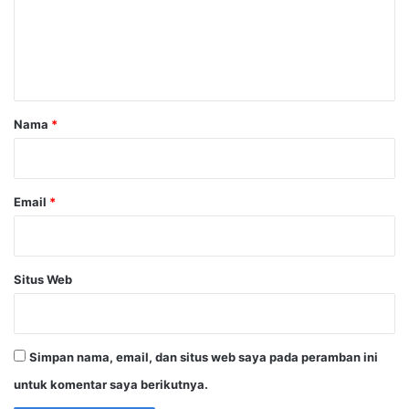
e
n
t
a
r
Nama
*
*
Email
*
Situs Web
Simpan nama, email, dan situs web saya pada peramban ini
untuk komentar saya berikutnya.