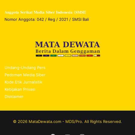
𝐀𝐧𝐠𝐠𝐨𝐭𝐚 𝐒𝐞𝐫𝐢𝐤𝐚𝐭 𝐌𝐞𝐝𝐢𝐚 𝐒𝐢𝐛𝐞𝐫 𝐈𝐧𝐝𝐨𝐧𝐞𝐬𝐢𝐚 (𝐒𝐌𝐒𝐈)
Nomor Anggota: 042 / Reg / 2021 / SMSI Bali
Undang-Undang Pers
Pedoman Media Siber
Kode Etik Jurnalistik
Kebijakan Privasi
Disklaimer
© 2026 MataDewata.com - MDS/Pro. All Rights Reserved.