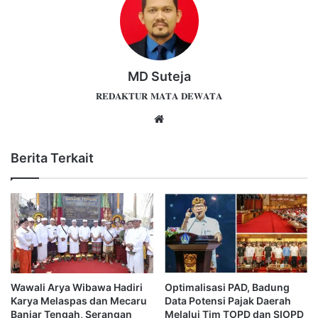
MD Suteja
𝐑𝐄𝐃𝐀𝐊𝐓𝐔𝐑 𝐌𝐀𝐓𝐀 𝐃𝐄𝐖𝐀𝐓𝐀
Website
Berita Terkait
Wawali Arya Wibawa Hadiri
Optimalisasi PAD, Badung
Karya Melaspas dan Mecaru
Data Potensi Pajak Daerah
Banjar Tengah, Serangan
Melalui Tim TOPD dan SIOPD