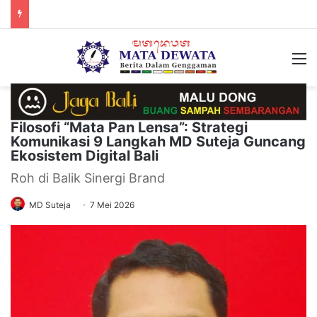
M
Filosofi “Mata Pan Lensa”: Strategi
Komunikasi 9 Langkah MD Suteja Guncang
Ekosistem Digital Bali
Roh di Balik Sinergi Brand
MD Suteja
7 Mei 2026