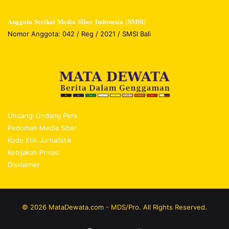
𝐀𝐧𝐠𝐠𝐨𝐭𝐚 𝐒𝐞𝐫𝐢𝐤𝐚𝐭 𝐌𝐞𝐝𝐢𝐚 𝐒𝐢𝐛𝐞𝐫 𝐈𝐧𝐝𝐨𝐧𝐞𝐬𝐢𝐚 (𝐒𝐌𝐒𝐈)
Nomor Anggota: 042 / Reg / 2021 / SMSI Bali
Undang-Undang Pers
Pedoman Media Siber
Kode Etik Jurnalistik
Kebijakan Privasi
Disklaimer
© 2026 MataDewata.com - MDS/Pro. All Rights Reserved.