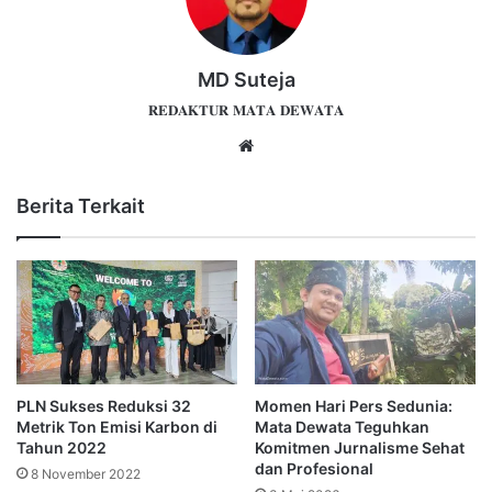
MD Suteja
𝐑𝐄𝐃𝐀𝐊𝐓𝐔𝐑 𝐌𝐀𝐓𝐀 𝐃𝐄𝐖𝐀𝐓𝐀
Website
Berita Terkait
PLN Sukses Reduksi 32
Momen Hari Pers Sedunia:
Metrik Ton Emisi Karbon di
Mata Dewata Teguhkan
Tahun 2022
Komitmen Jurnalisme Sehat
dan Profesional
8 November 2022