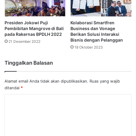
Presiden Jokowi Puji
Kolaborasi Smartfren
Pembibitan Mangrove di Bali
Business dan Vonage
pada Rakernas BPDLH 2022
Berikan Solusi Interaksi
Bisnis dengan Pelanggan
21 Desember 2022
18 Oktober 2023
Tinggalkan Balasan
Alamat email Anda tidak akan dipublikasikan.
Ruas yang wajib
ditandai
*
K
o
m
e
n