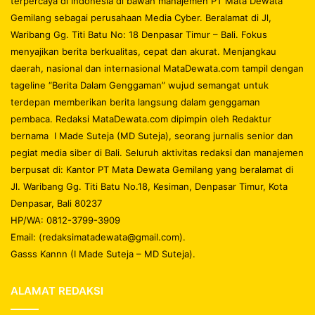
terpercaya di Indonesia di bawah manajemen PT Mata Dewata
Gemilang sebagai perusahaan Media Cyber. Beralamat di Jl,
Waribang Gg. Titi Batu No: 18 Denpasar Timur – Bali. Fokus
menyajikan berita berkualitas, cepat dan akurat. Menjangkau
daerah, nasional dan internasional MataDewata.com tampil dengan
tageline “Berita Dalam Genggaman” wujud semangat untuk
terdepan memberikan berita langsung dalam genggaman
pembaca. Redaksi MataDewata.com dipimpin oleh Redaktur
bernama I Made Suteja (MD Suteja), seorang jurnalis senior dan
pegiat media siber di Bali. Seluruh aktivitas redaksi dan manajemen
berpusat di: Kantor PT Mata Dewata Gemilang yang beralamat di
Jl. Waribang Gg. Titi Batu No.18, Kesiman, Denpasar Timur, Kota
Denpasar, Bali 80237
HP/WA: 0812-3799-3909
Email: (redaksimatadewata@gmail.com).
Gasss Kannn (I Made Suteja – MD Suteja).
ALAMAT REDAKSI