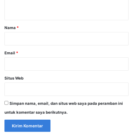
t
a
r
Nama
*
*
Email
*
Situs Web
Simpan nama, email, dan situs web saya pada peramban ini
untuk komentar saya berikutnya.