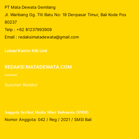
PT Mata Dewata Gemilang
Jl. Waribang Gg. Titi Batu No: 18 Denpasar Timur, Bali Kode Pos
80237
Telp : +62 81237993909
Email : redaksimatadewata@gmail.com
Lokasi Kantor Klik Link
REDAKSI MATADEWATA.COM
Susunan Redaksi
𝐀𝐧𝐠𝐠𝐨𝐭𝐚 𝐒𝐞𝐫𝐢𝐤𝐚𝐭 𝐌𝐞𝐝𝐢𝐚 𝐒𝐢𝐛𝐞𝐫 𝐈𝐧𝐝𝐨𝐧𝐞𝐬𝐢𝐚 (𝐒𝐌𝐒𝐈)
Nomor Anggota: 042 / Reg / 2021 / SMSI Bali