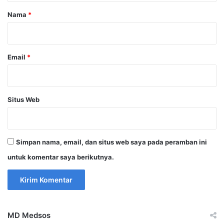
r
Nama
*
*
Email
*
Situs Web
Simpan nama, email, dan situs web saya pada peramban ini
untuk komentar saya berikutnya.
MD Medsos