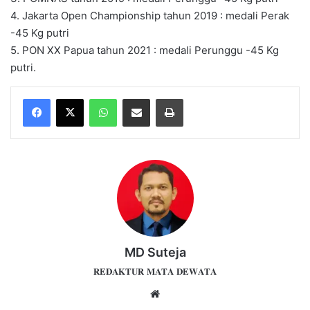
4. Jakarta Open Championship tahun 2019 : medali Perak
-45 Kg putri
5. PON XX Papua tahun 2021 : medali Perunggu -45 Kg
putri.
WhatsApp
Share via Email
Print
MD Suteja
𝐑𝐄𝐃𝐀𝐊𝐓𝐔𝐑 𝐌𝐀𝐓𝐀 𝐃𝐄𝐖𝐀𝐓𝐀
Website