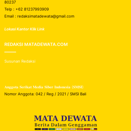
80237
Telp : +62 81237993909
Email : redaksimatadewata@gmail.com
Lokasi Kantor Klik Link
REDAKSI MATADEWATA.COM
Susunan Redaksi
𝐀𝐧𝐠𝐠𝐨𝐭𝐚 𝐒𝐞𝐫𝐢𝐤𝐚𝐭 𝐌𝐞𝐝𝐢𝐚 𝐒𝐢𝐛𝐞𝐫 𝐈𝐧𝐝𝐨𝐧𝐞𝐬𝐢𝐚 (𝐒𝐌𝐒𝐈)
Nomor Anggota: 042 / Reg / 2021 / SMSI Bali