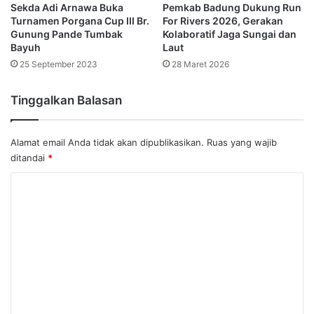
Sekda Adi Arnawa Buka
Pemkab Badung Dukung Run
Turnamen Porgana Cup III Br.
For Rivers 2026, Gerakan
Gunung Pande Tumbak
Kolaboratif Jaga Sungai dan
Bayuh
Laut
25 September 2023
28 Maret 2026
Tinggalkan Balasan
Alamat email Anda tidak akan dipublikasikan.
Ruas yang wajib
ditandai
*
K
o
m
e
n
t
a