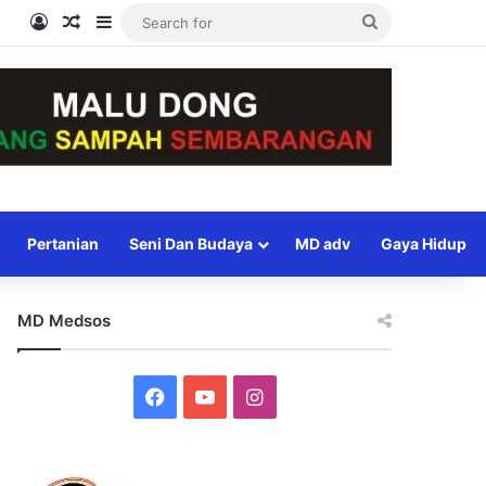
Log In
Random Article
Sidebar
Search
for
Pertanian
Seni Dan Budaya
MD adv
Gaya Hidup
MD Medsos
Facebook
YouTube
Instagram