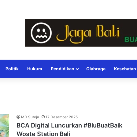
Politik
Hukum
Pendidikan
Olahraga
Kesehatan
MD Suteja
17 Desember 2025
BCA Digital Luncurkan #BluBuatBaik
Woste Station Bali