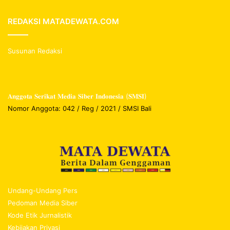
REDAKSI MATADEWATA.COM
Susunan Redaksi
𝐀𝐧𝐠𝐠𝐨𝐭𝐚 𝐒𝐞𝐫𝐢𝐤𝐚𝐭 𝐌𝐞𝐝𝐢𝐚 𝐒𝐢𝐛𝐞𝐫 𝐈𝐧𝐝𝐨𝐧𝐞𝐬𝐢𝐚 (𝐒𝐌𝐒𝐈)
Nomor Anggota: 042 / Reg / 2021 / SMSI Bali
Undang-Undang Pers
Pedoman Media Siber
Kode Etik Jurnalistik
Kebijakan Privasi