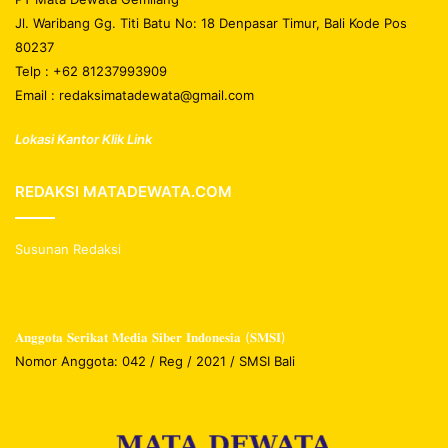
Jl. Waribang Gg. Titi Batu No: 18 Denpasar Timur, Bali Kode Pos
80237
Telp : +62 81237993909
Email : redaksimatadewata@gmail.com
Lokasi Kantor Klik Link
REDAKSI MATADEWATA.COM
Susunan Redaksi
𝐀𝐧𝐠𝐠𝐨𝐭𝐚 𝐒𝐞𝐫𝐢𝐤𝐚𝐭 𝐌𝐞𝐝𝐢𝐚 𝐒𝐢𝐛𝐞𝐫 𝐈𝐧𝐝𝐨𝐧𝐞𝐬𝐢𝐚 (𝐒𝐌𝐒𝐈)
Nomor Anggota: 042 / Reg / 2021 / SMSI Bali