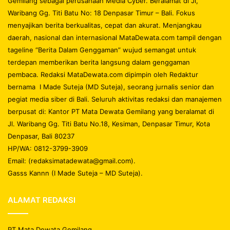
Gemilang sebagai perusahaan Media Cyber. Beralamat di Jl,
Waribang Gg. Titi Batu No: 18 Denpasar Timur – Bali. Fokus
menyajikan berita berkualitas, cepat dan akurat. Menjangkau
daerah, nasional dan internasional MataDewata.com tampil dengan
tageline “Berita Dalam Genggaman” wujud semangat untuk
terdepan memberikan berita langsung dalam genggaman
pembaca. Redaksi MataDewata.com dipimpin oleh Redaktur
bernama I Made Suteja (MD Suteja), seorang jurnalis senior dan
pegiat media siber di Bali. Seluruh aktivitas redaksi dan manajemen
berpusat di: Kantor PT Mata Dewata Gemilang yang beralamat di
Jl. Waribang Gg. Titi Batu No.18, Kesiman, Denpasar Timur, Kota
Denpasar, Bali 80237
HP/WA: 0812-3799-3909
Email: (redaksimatadewata@gmail.com).
Gasss Kannn (I Made Suteja – MD Suteja).
ALAMAT REDAKSI
PT Mata Dewata Gemilang