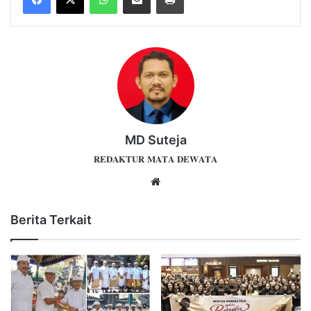
MD Suteja
𝐑𝐄𝐃𝐀𝐊𝐓𝐔𝐑 𝐌𝐀𝐓𝐀 𝐃𝐄𝐖𝐀𝐓𝐀
Website
Berita Terkait