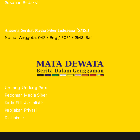
Susunan Redaksi
𝐀𝐧𝐠𝐠𝐨𝐭𝐚 𝐒𝐞𝐫𝐢𝐤𝐚𝐭 𝐌𝐞𝐝𝐢𝐚 𝐒𝐢𝐛𝐞𝐫 𝐈𝐧𝐝𝐨𝐧𝐞𝐬𝐢𝐚 (𝐒𝐌𝐒𝐈)
Nomor Anggota: 042 / Reg / 2021 / SMSI Bali
Undang-Undang Pers
Pedoman Media Siber
Kode Etik Jurnalistik
Kebijakan Privasi
Disklaimer