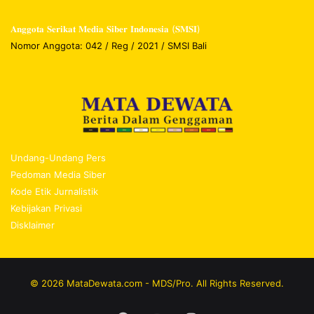
𝐀𝐧𝐠𝐠𝐨𝐭𝐚 𝐒𝐞𝐫𝐢𝐤𝐚𝐭 𝐌𝐞𝐝𝐢𝐚 𝐒𝐢𝐛𝐞𝐫 𝐈𝐧𝐝𝐨𝐧𝐞𝐬𝐢𝐚 (𝐒𝐌𝐒𝐈)
Nomor Anggota: 042 / Reg / 2021 / SMSI Bali
Undang-Undang Pers
Pedoman Media Siber
Kode Etik Jurnalistik
Kebijakan Privasi
Disklaimer
© 2026 MataDewata.com - MDS/Pro. All Rights Reserved.