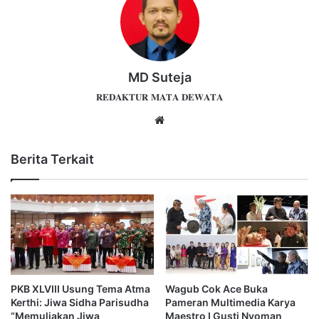
MD Suteja
𝐑𝐄𝐃𝐀𝐊𝐓𝐔𝐑 𝐌𝐀𝐓𝐀 𝐃𝐄𝐖𝐀𝐓𝐀
Website
Berita Terkait
PKB XLVIII Usung Tema Atma
Wagub Cok Ace Buka
Kerthi: Jiwa Sidha Parisudha
Pameran Multimedia Karya
“Memuliakan Jiwa
Maestro I Gusti Nyoman